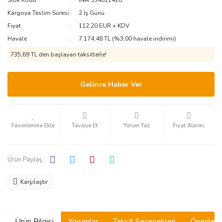
Stok Kodu
INA 534011420
Kargoya Teslim Süresi
2 İş Günü
Fiyat
112,20 EUR + KDV
Havale
7.174,48 TL (%3,00 havale indirimi)
735,69 TL den başlayan taksitlerle!
Gelince Haber Ver
Tavsiye Et
Yorum Yaz
Fiyat Alarmı
Ürün Paylaş :
Karşılaştır
Ürün Bilgisi
Yorumlar
Taksit Seçenekleri
Önerilerin