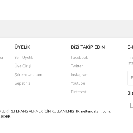
ve diğer konularda yetersiz gördüğünüz noktaları öneri formunu kullanarak taraf
Bu ürüne ilk yorumu siz yapın!
ÜYELİK
BİZİ TAKİP EDİN
E-
r.
Yorum Yaz
si
Yeni Üyelik
Facebook
Fır
ist
Üye Girişi
Twitter
Şifremi Unuttum
Instagram
Sepetiniz
Youtube
Pinterest
Bi
ERİ REFERANS VERMEK İÇİN KULLANILMIŞTIR. nettengelsin.com,
 EDER.
Gönder