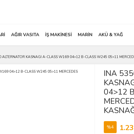
ARİ
AĞIR VASITA
İŞ MAKİNESİ
MARİN
AKÜ & YAĞ
0 ALTERNATOR KASNAGI A-CLASS W169 04>12 B-CLASS W245 05>11 MERCED
INA 53
KASNAG
04>12 
MERCED
KASNAĞ
1.23
%4