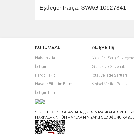
Eşdeğer Parça: SWAG 10927841
Bu ürünün fiyat bilgisi, resim, ürün açıklamalarında 
Görüş ve önerileriniz için teşekkür ederiz.
KURUMSAL
ALIŞVERİŞ
Ürün resmi kalitesiz, bozuk veya görüntülenemiyo
Ürün açıklamasında eksik bilgiler bulunuyor.
Hakkımızda
Mesafeli Satış Sözleşme
Ürün bilgilerinde hatalar bulunuyor.
İletişim
Gizlilik ve Güvenlik
Ürün fiyatı diğer sitelerden daha pahalı.
Kargo Takibi
İptal ve İade Şartları
Bu ürüne benzer farklı alternatifler olmalı.
Havale Bildirim Formu
Kişisel Veriler Politikası
İletişim Formu
* BU SİTEDE YER ALAN ARAÇ, ÜRÜN MARKALARI VE RESİML
MARKALARIN TÜM HAKLARININ SAKLI OLDUĞUNU KABUL