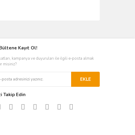
ımıza iletebilirsiniz.
Bültene Kayıt Ol!
satları, kampanya ve duyuruları ile ilgili e-posta almak
er misiniz?
EKLE
zi Takip Edin