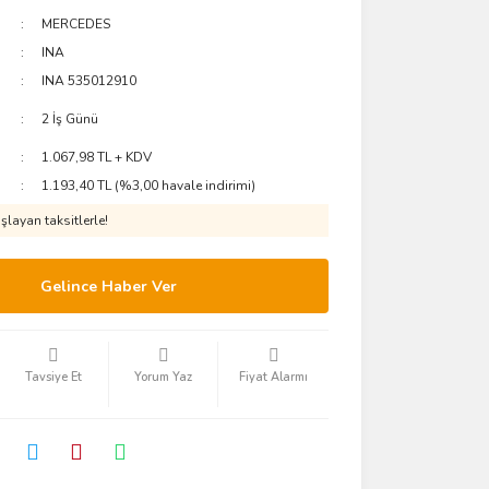
MERCEDES
INA
INA 535012910
2 İş Günü
1.067,98 TL + KDV
1.193,40 TL (%3,00 havale indirimi)
layan taksitlerle!
Gelince Haber Ver
Tavsiye Et
Yorum Yaz
Fiyat Alarmı