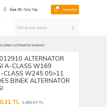
Üye Ol
Giriş Yap
Sepetim
/
ES BİNEK ALTERNATÖR KASNAĞI
5012910 ALTERNATOR
I A-CLASS W169
B-CLASS W245 05>11
ES BİNEK ALTERNATÖR
I
0,31 TL
1.281,57 TL