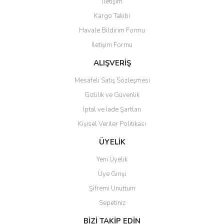
İletişim
Ürün resmi kalitesiz, bozuk veya görüntülenemiyor.
Kargo Takibi
Ürün açıklamasında eksik bilgiler bulunuyor.
Havale Bildirim Formu
Ürün bilgilerinde hatalar bulunuyor.
İletişim Formu
Ürün fiyatı diğer sitelerden daha pahalı.
Bu ürüne benzer farklı alternatifler olmalı.
ALIŞVERİŞ
Mesafeli Satış Sözleşmesi
Gizlilik ve Güvenlik
İptal ve İade Şartları
Kişisel Veriler Politikası
Gönder
ÜYELİK
Yeni Üyelik
Üye Girişi
Şifremi Unuttum
Sepetiniz
BİZİ TAKİP EDİN