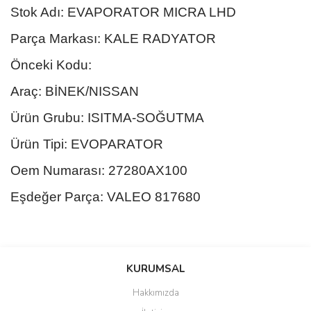
Stok Adı: EVAPORATOR MICRA LHD
Parça Markası: KALE RADYATOR
Önceki Kodu:
Araç: BİNEK/NISSAN
Ürün Grubu: ISITMA-SOĞUTMA
Ürün Tipi: EVOPARATOR
Oem Numarası: 27280AX100
Eşdeğer Parça: VALEO 817680
Bu ürünün fiyat bilgisi, resim, ürün açıklamalarında ve diğer
konularda yetersiz gördüğünüz noktaları öneri formunu kullanarak
Bu ürüne ilk yorumu siz yapın!
KURUMSAL
tarafımıza iletebilirsiniz.
Görüş ve önerileriniz için teşekkür ederiz.
Hakkımızda
Yorum Yaz