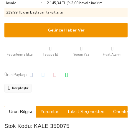
Havale
2.145,34 TL (%3,00 havale indirimi)
219,99 TL den başlayan taksitlerle!
Gelince Haber Ver
Tavsiye Et
Yorum Yaz
Fiyat Alarmı
Ürün Paylaş :
Karşılaştır
Ürün Bilgisi
Yorumlar
Taksit Seçenekleri
Önerilerin
Stok Kodu: KALE 350075