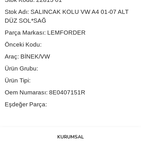
Stok Adı: SALINCAK KOLU VW A4 01-07 ALT
DÜZ SOL*SAĞ
Parça Markası: LEMFORDER
Önceki Kodu:
Araç: BİNEK/VW
Ürün Grubu:
Ürün Tipi:
Oem Numarası: 8E0407151R
Eşdeğer Parça:
Bu ürünün fiyat bilgisi, resim, ürün açıklamalarında ve diğer
konularda yetersiz gördüğünüz noktaları öneri formunu kullanarak
Bu ürüne ilk yorumu siz yapın!
KURUMSAL
tarafımıza iletebilirsiniz.