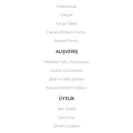
Görüş ve önerileriniz için teşekkür ederiz.
Hakkımızda
Yorum Yaz
İletişim
Ürün resmi kalitesiz, bozuk veya görüntülenemiyor.
Kargo Takibi
Ürün açıklamasında eksik bilgiler bulunuyor.
Havale Bildirim Formu
Ürün bilgilerinde hatalar bulunuyor.
İletişim Formu
Ürün fiyatı diğer sitelerden daha pahalı.
Bu ürüne benzer farklı alternatifler olmalı.
ALIŞVERİŞ
Mesafeli Satış Sözleşmesi
Gizlilik ve Güvenlik
İptal ve İade Şartları
Kişisel Veriler Politikası
Gönder
ÜYELİK
Yeni Üyelik
Üye Girişi
Şifremi Unuttum