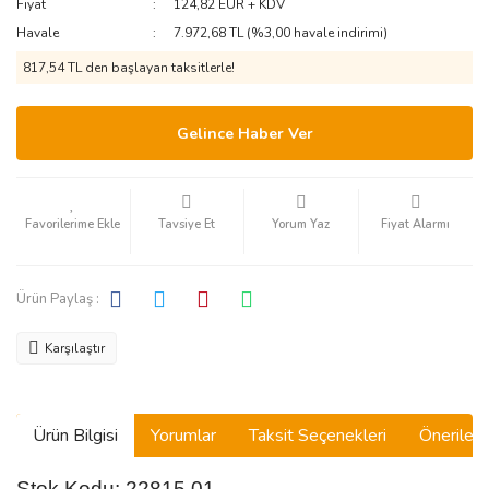
Fiyat
124,82 EUR + KDV
Havale
7.972,68 TL (%3,00 havale indirimi)
817,54 TL den başlayan taksitlerle!
Gelince Haber Ver
Tavsiye Et
Yorum Yaz
Fiyat Alarmı
Ürün Paylaş :
Karşılaştır
Ürün Bilgisi
Yorumlar
Taksit Seçenekleri
Önerilerin
Stok Kodu: 22815 01