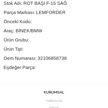
Stok Adı: ROT BAŞI F-15 SAĞ
Parça Markası: LEMFORDER
Önceki Kodu:
Araç: BİNEK/BMW
Ürün Grubu:
Ürün Tipi:
Oem Numarası: 32106858738
Eşdeğer Parça:
Bu ürünün fiyat bilgisi, resim, ürün açıklamalarında ve diğer
konularda yetersiz gördüğünüz noktaları öneri formunu kullanarak
Bu ürüne ilk yorumu siz yapın!
KURUMSAL
tarafımıza iletebilirsiniz.
Görüş ve önerileriniz için teşekkür ederiz.
Hakkımızda
Yorum Yaz
İletişim