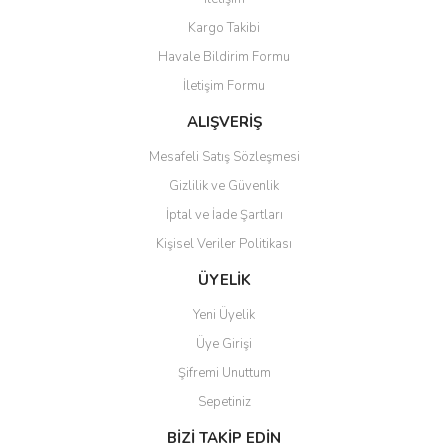
Ürün resmi kalitesiz, bozuk veya görüntülenemiyor.
Kargo Takibi
Ürün açıklamasında eksik bilgiler bulunuyor.
Havale Bildirim Formu
Ürün bilgilerinde hatalar bulunuyor.
İletişim Formu
Ürün fiyatı diğer sitelerden daha pahalı.
Bu ürüne benzer farklı alternatifler olmalı.
ALIŞVERİŞ
Mesafeli Satış Sözleşmesi
Gizlilik ve Güvenlik
İptal ve İade Şartları
Kişisel Veriler Politikası
Gönder
ÜYELİK
Yeni Üyelik
Üye Girişi
Şifremi Unuttum
Sepetiniz
BİZİ TAKİP EDİN