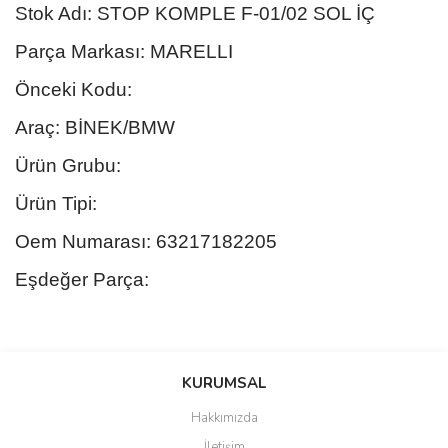
Stok Adı: STOP KOMPLE F-01/02 SOL İÇ
Parça Markası: MARELLI
Önceki Kodu:
Araç: BİNEK/BMW
Ürün Grubu:
Ürün Tipi:
Oem Numarası: 63217182205
Eşdeğer Parça:
Bu ürünün fiyat bilgisi, resim, ürün açıklamalarında ve diğer
konularda yetersiz gördüğünüz noktaları öneri formunu kullanarak
Bu ürüne ilk yorumu siz yapın!
KURUMSAL
tarafımıza iletebilirsiniz.
Görüş ve önerileriniz için teşekkür ederiz.
Hakkımızda
Yorum Yaz
İletişim