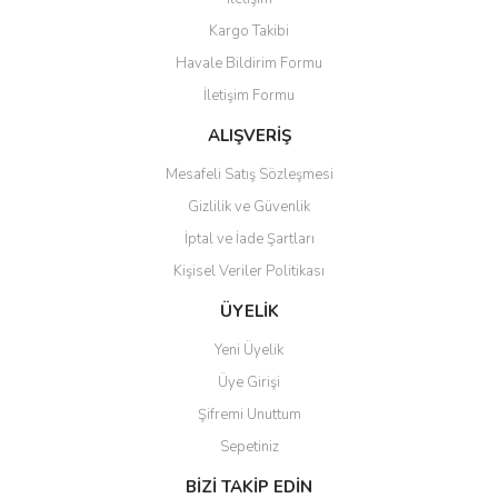
Ürün resmi kalitesiz, bozuk veya görüntülenemiyor.
Kargo Takibi
Ürün açıklamasında eksik bilgiler bulunuyor.
Havale Bildirim Formu
Ürün bilgilerinde hatalar bulunuyor.
İletişim Formu
Ürün fiyatı diğer sitelerden daha pahalı.
Bu ürüne benzer farklı alternatifler olmalı.
ALIŞVERİŞ
Mesafeli Satış Sözleşmesi
Gizlilik ve Güvenlik
İptal ve İade Şartları
Kişisel Veriler Politikası
Gönder
ÜYELİK
Yeni Üyelik
Üye Girişi
Şifremi Unuttum
Sepetiniz
BİZİ TAKİP EDİN