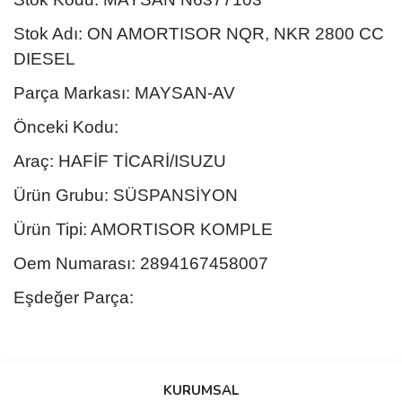
Stok Adı: ON AMORTISOR NQR, NKR 2800 CC
DIESEL
Parça Markası: MAYSAN-AV
Önceki Kodu:
Araç: HAFİF TİCARİ/ISUZU
Ürün Grubu: SÜSPANSİYON
Ürün Tipi: AMORTISOR KOMPLE
Oem Numarası: 2894167458007
Eşdeğer Parça:
Bu ürünün fiyat bilgisi, resim, ürün açıklamalarında ve diğer
konularda yetersiz gördüğünüz noktaları öneri formunu kullanarak
Bu ürüne ilk yorumu siz yapın!
KURUMSAL
tarafımıza iletebilirsiniz.