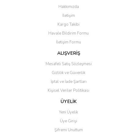
Görüş ve önerileriniz için teşekkür ederiz.
Hakkımızda
Yorum Yaz
İletişim
Ürün resmi kalitesiz, bozuk veya görüntülenemiyor.
Kargo Takibi
Ürün açıklamasında eksik bilgiler bulunuyor.
Havale Bildirim Formu
Ürün bilgilerinde hatalar bulunuyor.
İletişim Formu
Ürün fiyatı diğer sitelerden daha pahalı.
Bu ürüne benzer farklı alternatifler olmalı.
ALIŞVERİŞ
Mesafeli Satış Sözleşmesi
Gizlilik ve Güvenlik
İptal ve İade Şartları
Kişisel Veriler Politikası
Gönder
ÜYELİK
Yeni Üyelik
Üye Girişi
Şifremi Unuttum