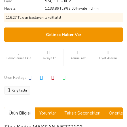
Fiyat
974,11 TL + KDV
Havale
1.133,86 TL (%3,00 havale indirimi)
116,27 TL den başlayan taksitlerle!
Gelince Haber Ver
Tavsiye Et
Yorum Yaz
Fiyat Alarmı
Ürün Paylaş :
Karşılaştır
Ürün Bilgisi
Yorumlar
Taksit Seçenekleri
Önerilerin
Stok Kodu: MAYSAN N6377103