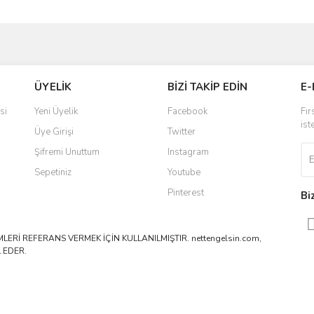
ve diğer konularda yetersiz gördüğünüz noktaları öneri formunu kullanarak taraf
Bu ürüne ilk yorumu siz yapın!
ÜYELİK
BİZİ TAKİP EDİN
E-
r.
Yorum Yaz
si
Yeni Üyelik
Facebook
Fır
ist
Üye Girişi
Twitter
Şifremi Unuttum
Instagram
Sepetiniz
Youtube
Pinterest
Bi
ERİ REFERANS VERMEK İÇİN KULLANILMIŞTIR. nettengelsin.com,
 EDER.
Gönder