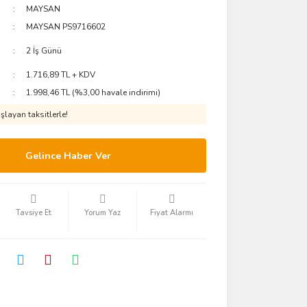
MAYSAN
MAYSAN PS9716602
2 İş Günü
1.716,89 TL + KDV
1.998,46 TL (%3,00 havale indirimi)
layan taksitlerle!
Gelince Haber Ver
Tavsiye Et
Yorum Yaz
Fiyat Alarmı