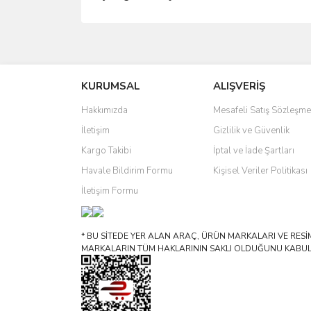
Bu ürünün fiyat bilgisi, resim, ürün açıklamalarında 
Görüş ve önerileriniz için teşekkür ederiz.
KURUMSAL
ALIŞVERİŞ
Ürün resmi kalitesiz, bozuk veya görüntülenemiyo
Ürün açıklamasında eksik bilgiler bulunuyor.
Hakkımızda
Mesafeli Satış Sözleşme
Ürün bilgilerinde hatalar bulunuyor.
İletişim
Gizlilik ve Güvenlik
Ürün fiyatı diğer sitelerden daha pahalı.
Kargo Takibi
İptal ve İade Şartları
Bu ürüne benzer farklı alternatifler olmalı.
Havale Bildirim Formu
Kişisel Veriler Politikası
İletişim Formu
* BU SİTEDE YER ALAN ARAÇ, ÜRÜN MARKALARI VE RESİML
MARKALARIN TÜM HAKLARININ SAKLI OLDUĞUNU KABUL