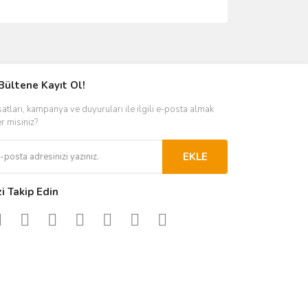
ımıza iletebilirsiniz.
Bültene Kayıt Ol!
satları, kampanya ve duyuruları ile ilgili e-posta almak
er misiniz?
EKLE
zi Takip Edin