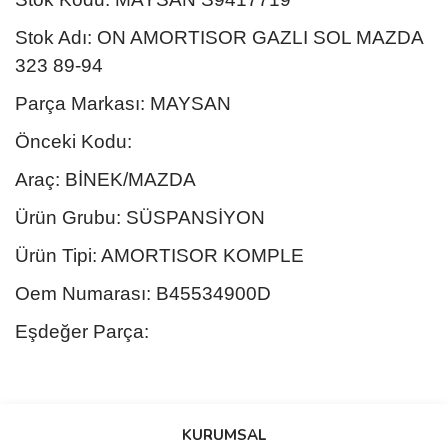
Stok Adı: ON AMORTISOR GAZLI SOL MAZDA
323 89-94
Parça Markası: MAYSAN
Önceki Kodu:
Araç: BİNEK/MAZDA
Ürün Grubu: SÜSPANSİYON
Ürün Tipi: AMORTISOR KOMPLE
Oem Numarası: B45534900D
Eşdeğer Parça:
Bu ürünün fiyat bilgisi, resim, ürün açıklamalarında ve diğer
konularda yetersiz gördüğünüz noktaları öneri formunu kullanarak
Bu ürüne ilk yorumu siz yapın!
KURUMSAL
tarafımıza iletebilirsiniz.