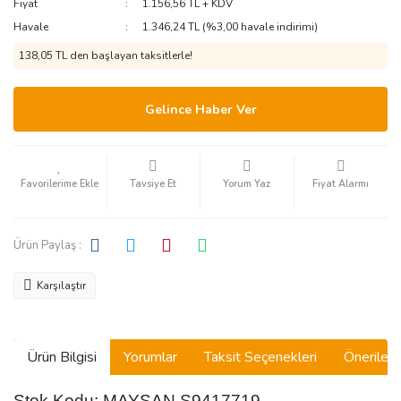
Fiyat
1.156,56 TL + KDV
Havale
1.346,24 TL (%3,00 havale indirimi)
138,05 TL den başlayan taksitlerle!
Gelince Haber Ver
Tavsiye Et
Yorum Yaz
Fiyat Alarmı
Ürün Paylaş :
Karşılaştır
Ürün Bilgisi
Yorumlar
Taksit Seçenekleri
Önerilerin
Stok Kodu: MAYSAN S9417719