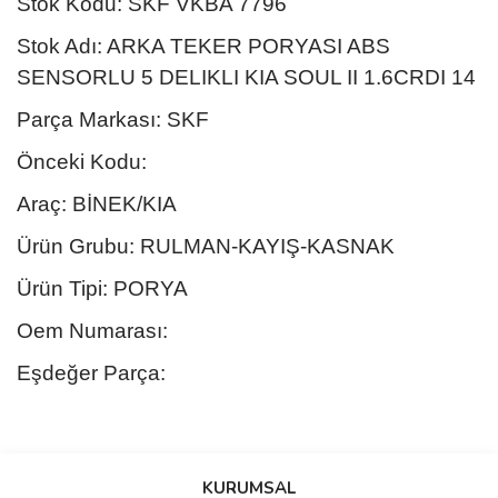
Stok Kodu: SKF VKBA 7796
Stok Adı: ARKA TEKER PORYASI ABS
SENSORLU 5 DELIKLI KIA SOUL II 1.6CRDI 14
Parça Markası: SKF
Önceki Kodu:
Araç: BİNEK/KIA
Ürün Grubu: RULMAN-KAYIŞ-KASNAK
Ürün Tipi: PORYA
Oem Numarası:
Eşdeğer Parça:
Bu ürünün fiyat bilgisi, resim, ürün açıklamalarında ve diğer
konularda yetersiz gördüğünüz noktaları öneri formunu kullanarak
Bu ürüne ilk yorumu siz yapın!
KURUMSAL
tarafımıza iletebilirsiniz.