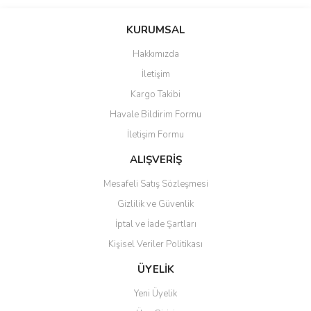
Bu ürünün fiyat bilgisi, resim, ürün açıklamalarında ve diğer
konularda yetersiz gördüğünüz noktaları öneri formunu kullanarak
Bu ürüne ilk yorumu siz yapın!
KURUMSAL
tarafımıza iletebilirsiniz.
Görüş ve önerileriniz için teşekkür ederiz.
Hakkımızda
Yorum Yaz
İletişim
Ürün resmi kalitesiz, bozuk veya görüntülenemiyor.
Kargo Takibi
Ürün açıklamasında eksik bilgiler bulunuyor.
Havale Bildirim Formu
Ürün bilgilerinde hatalar bulunuyor.
İletişim Formu
Ürün fiyatı diğer sitelerden daha pahalı.
Bu ürüne benzer farklı alternatifler olmalı.
ALIŞVERİŞ
Mesafeli Satış Sözleşmesi
Gizlilik ve Güvenlik
İptal ve İade Şartları
Kişisel Veriler Politikası
Gönder
ÜYELİK
Yeni Üyelik