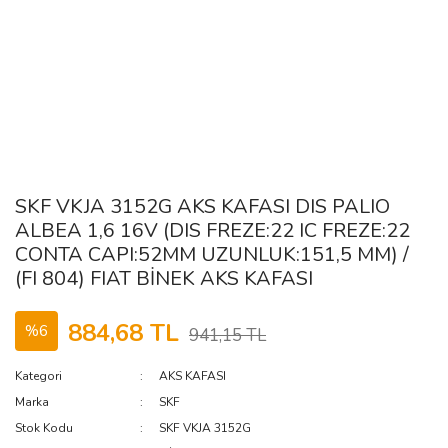
SKF VKJA 3152G AKS KAFASI DIS PALIO
ALBEA 1,6 16V (DIS FREZE:22 IC FREZE:22
CONTA CAPI:52MM UZUNLUK:151,5 MM) /
(FI 804) FIAT BİNEK AKS KAFASI
884,68 TL
%6
941,15 TL
Kategori
AKS KAFASI
Marka
SKF
Stok Kodu
SKF VKJA 3152G