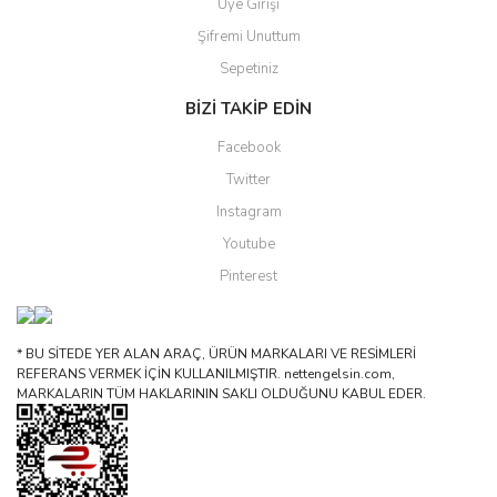
Üye Girişi
Şifremi Unuttum
Sepetiniz
BİZİ TAKİP EDİN
Facebook
Twitter
Instagram
Youtube
Pinterest
* BU SİTEDE YER ALAN ARAÇ, ÜRÜN MARKALARI VE RESİMLERİ
REFERANS VERMEK İÇİN KULLANILMIŞTIR. nettengelsin.com,
MARKALARIN TÜM HAKLARININ SAKLI OLDUĞUNU KABUL EDER.