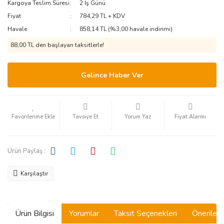
Kargoya Teslim Süresi
2 İş Günü
Fiyat
784,29 TL + KDV
Havale
858,14 TL (%3,00 havale indirimi)
88,00 TL den başlayan taksitlerle!
Gelince Haber Ver
Tavsiye Et
Yorum Yaz
Fiyat Alarmı
Ürün Paylaş :
Karşılaştır
Ürün Bilgisi
Yorumlar
Taksit Seçenekleri
Önerilerin