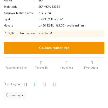
Marka
SKF
Stok Kodu
SKF VKJA 3235G
Kargoya Teslim Süresi
2 İş Günü
Fiyat
1.423,09 TL + KDV
Havale
1.490,82 TL (%3,00 havale indirimi)
152,87 TL den başlayan taksitlerle!
Gelince Haber Ver
Tavsiye Et
Yorum Yaz
Fiyat Alarmı
Ürün Paylaş :
Karşılaştır