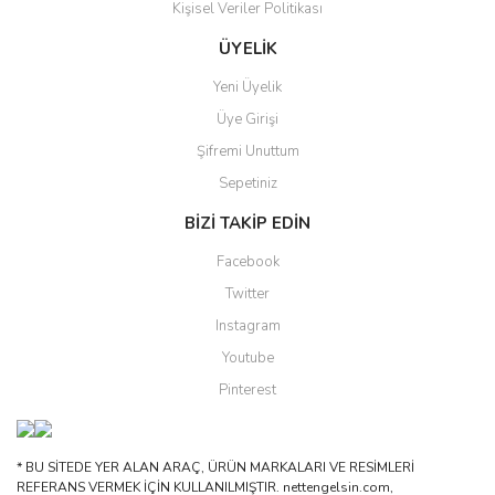
Kişisel Veriler Politikası
Gönder
ÜYELİK
Yeni Üyelik
Üye Girişi
Şifremi Unuttum
Sepetiniz
BİZİ TAKİP EDİN
Facebook
Twitter
Instagram
Youtube
Pinterest
* BU SİTEDE YER ALAN ARAÇ, ÜRÜN MARKALARI VE RESİMLERİ
REFERANS VERMEK İÇİN KULLANILMIŞTIR. nettengelsin.com,