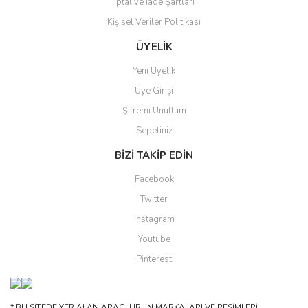
İptal ve İade Şartları
Kişisel Veriler Politikası
Gönder
ÜYELİK
Yeni Üyelik
Üye Girişi
Şifremi Unuttum
Sepetiniz
BİZİ TAKİP EDİN
Facebook
Twitter
Instagram
Youtube
Pinterest
* BU SİTEDE YER ALAN ARAÇ, ÜRÜN MARKALARI VE RESİMLERİ