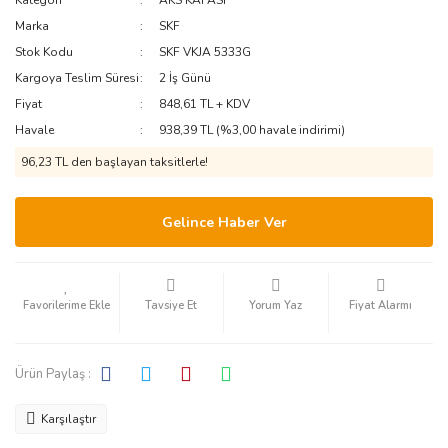
Kategori
AKS KAFASI
Marka
SKF
Stok Kodu
SKF VKJA 5333G
Kargoya Teslim Süresi
2 İş Günü
Fiyat
848,61 TL + KDV
Havale
938,39 TL (%3,00 havale indirimi)
96,23 TL den başlayan taksitlerle!
Gelince Haber Ver
Tavsiye Et
Yorum Yaz
Fiyat Alarmı
Ürün Paylaş :
Karşılaştır