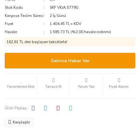
PEUGEOT-
ISUZU
MITSUBISHI
Stok Kodu
SKF VKJA 5779G
CITROEN
Kargoya Teslim Süresi
2 İş Günü
IVECO
NISSAN
Fiyat
1.404,45 TL + KDV
RENAULT
Havale
1.585,73 TL (%3,00 havale indirimi)
JAGUAR
OTOKAR
SSANGYONG
162,61 TL den başlayan taksitlerle!
JEEP
PERKINS
SUZUKI
KIA
RENAULT
Gelince Haber Ver
TATA
LADA
SCANIA
TEMSA
SETRA
LANCIA
Tavsiye Et
Yorum Yaz
Fiyat Alarmı
TOYOTA
TEMSA
LAND ROVER
VOLVO
Ürün Paylaş :
LEXUS
TRAKTÖR
VW
VOLVO
LINCOLN
Karşılaştır
MAN