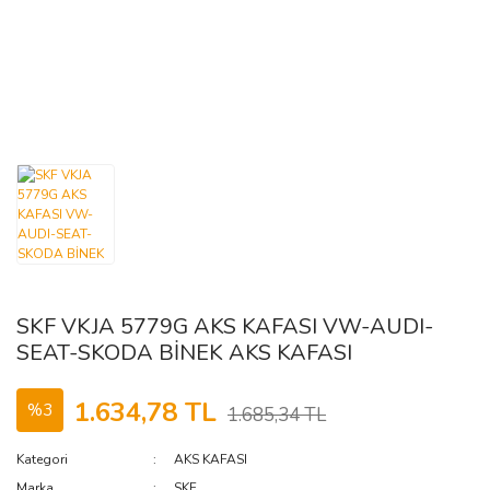
FORD
ISUZU
DODGE
IVECO
GENEL
FERRARI
FIAT
KARSAN
GÜLERYÜZ
KIA
HINO
FORD
LDV
GAZ
IKARUS
GEELY
MAZDA
iŞMAKİNASI
ISUZU
GENEL
MERCEDES
SKF VKJA 5779G AKS KAFASI VW-AUDI-
GMC
IVECO
MITSUBISHI
SEAT-SKODA BİNEK AKS KAFASI
NISSAN
HONDA
KARSAN
1.634,78 TL
%3
1.685,34 TL
MAN
OPEL
HYUNDAI
Kategori
AKS KAFASI
INFINITI
OTOKAR
MERCEDES
Marka
SKF