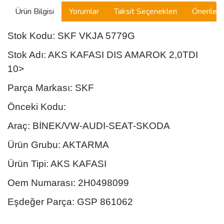
MASERATI
Ürün Bilgisi
Yorumlar
Taksit Seçenekleri
Önerilerin
MAZDA
Stok Kodu: SKF VKJA 5779G
MG
Stok Adı: AKS KAFASI DIS AMAROK 2,0TDI
10>
MINI
Parça Markası: SKF
MITSUBISHI
Önceki Kodu:
NISSAN
Araç: BİNEK/VW-AUDI-SEAT-SKODA
OPEL
Ürün Grubu: AKTARMA
PORSCHE
Ürün Tipi: AKS KAFASI
PROTON
Oem Numarası: 2H0498099
ROVER
Eşdeğer Parça: GSP 861062
SAAB