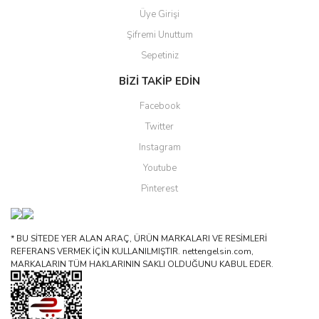
Üye Girişi
Şifremi Unuttum
Sepetiniz
BİZİ TAKİP EDİN
Facebook
Twitter
Instagram
Youtube
Pinterest
* BU SİTEDE YER ALAN ARAÇ, ÜRÜN MARKALARI VE RESİMLERİ
REFERANS VERMEK İÇİN KULLANILMIŞTIR. nettengelsin.com,
MARKALARIN TÜM HAKLARININ SAKLI OLDUĞUNU KABUL EDER.