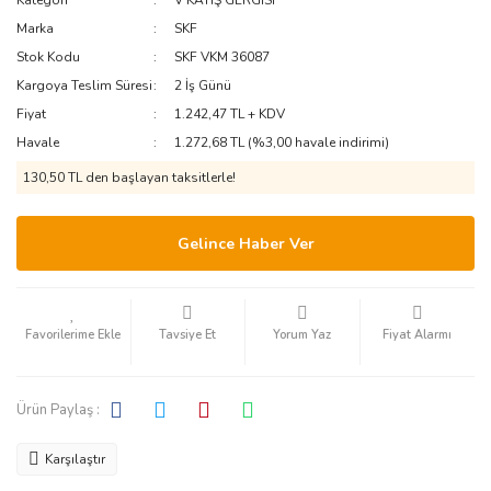
Kategori
V KAYIŞ GERGİSİ
Marka
SKF
Stok Kodu
SKF VKM 36087
Kargoya Teslim Süresi
2 İş Günü
Fiyat
1.242,47 TL + KDV
Havale
1.272,68 TL (%3,00 havale indirimi)
130,50 TL den başlayan taksitlerle!
Gelince Haber Ver
Tavsiye Et
Yorum Yaz
Fiyat Alarmı
Ürün Paylaş :
Karşılaştır