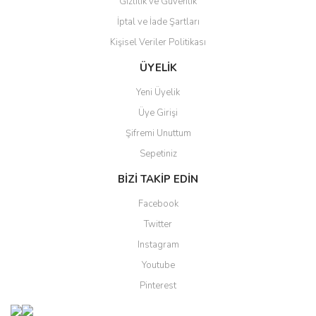
Gizlilik ve Güvenlik
İptal ve İade Şartları
Kişisel Veriler Politikası
Gönder
ÜYELİK
Yeni Üyelik
Üye Girişi
Şifremi Unuttum
Sepetiniz
BİZİ TAKİP EDİN
Facebook
Twitter
Instagram
Youtube
Pinterest