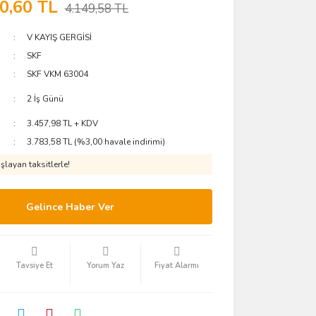
0,60 TL
4.149,58 TL
V KAYIŞ GERGİSİ
SKF
SKF VKM 63004
2 İş Günü
3.457,98 TL + KDV
3.783,58 TL (%3,00 havale indirimi)
layan taksitlerle!
Gelince Haber Ver
Tavsiye Et
Yorum Yaz
Fiyat Alarmı