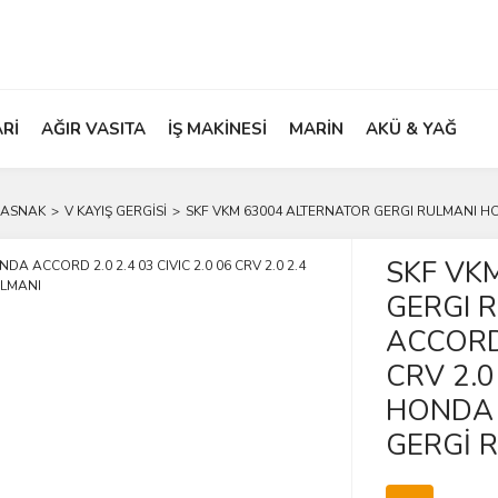
ARİ
AĞIR VASITA
İŞ MAKİNESİ
MARİN
AKÜ & YAĞ
KASNAK
V KAYIŞ GERGİSİ
SKF VKM 63004 ALTERNATOR GERGI RULMANI HOND
SKF VK
GERGI 
ACCORD 
CRV 2.0
HONDA 
GERGİ 