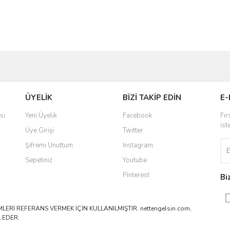
ve diğer konularda yetersiz gördüğünüz noktaları öneri formunu kullanarak taraf
Bu ürüne ilk yorumu siz yapın!
ÜYELİK
BİZİ TAKİP EDİN
E-
r.
Yorum Yaz
si
Yeni Üyelik
Facebook
Fır
ist
Üye Girişi
Twitter
Şifremi Unuttum
Instagram
Sepetiniz
Youtube
Pinterest
Bi
ERİ REFERANS VERMEK İÇİN KULLANILMIŞTIR. nettengelsin.com,
 EDER.
Gönder