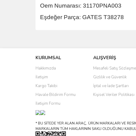
Oem Numarası: 31170PNA003
Eşdeğer Parça: GATES T38278
Bu ürünün fiyat bilgisi, resim, ürün açıklamalarında 
Görüş ve önerileriniz için teşekkür ederiz.
KURUMSAL
ALIŞVERİŞ
Ürün resmi kalitesiz, bozuk veya görüntülenemiyo
Ürün açıklamasında eksik bilgiler bulunuyor.
Hakkımızda
Mesafeli Satış Sözleşme
Ürün bilgilerinde hatalar bulunuyor.
İletişim
Gizlilik ve Güvenlik
Ürün fiyatı diğer sitelerden daha pahalı.
Kargo Takibi
İptal ve İade Şartları
Bu ürüne benzer farklı alternatifler olmalı.
Havale Bildirim Formu
Kişisel Veriler Politikası
İletişim Formu
* BU SİTEDE YER ALAN ARAÇ, ÜRÜN MARKALARI VE RESİML
MARKALARIN TÜM HAKLARININ SAKLI OLDUĞUNU KABUL