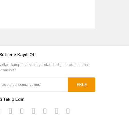
ımıza iletebilirsiniz.
Bültene Kayıt Ol!
satları, kampanya ve duyuruları ile ilgili e-posta almak
er misiniz?
EKLE
zi Takip Edin