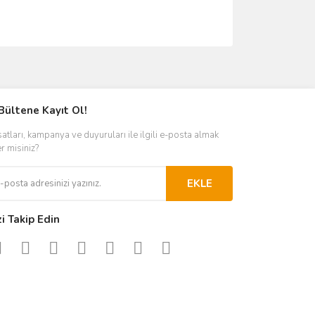
ımıza iletebilirsiniz.
Bültene Kayıt Ol!
satları, kampanya ve duyuruları ile ilgili e-posta almak
er misiniz?
EKLE
zi Takip Edin