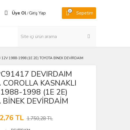
0
Üye Ol
Giriş Yap
Sepetim
/
12V 1988-1998 (1E 2E) TOYOTA BİNEK DEVİRDAİM
PC91417 DEVIRDAIM
 COROLLA KASNAKLI
 1988-1998 (1E 2E)
 BİNEK DEVİRDAİM
2,76 TL
1.750,28 TL