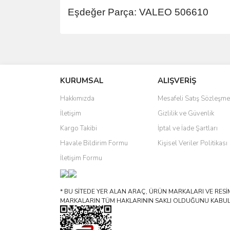
Eşdeğer Parça: VALEO 506610
Bu ürünün fiyat bilgisi, resim, ürün açıklamalarında 
Görüş ve önerileriniz için teşekkür ederiz.
KURUMSAL
ALIŞVERİŞ
Ürün resmi kalitesiz, bozuk veya görüntülenemiyo
Ürün açıklamasında eksik bilgiler bulunuyor.
Hakkımızda
Mesafeli Satış Sözleşme
Ürün bilgilerinde hatalar bulunuyor.
İletişim
Gizlilik ve Güvenlik
Ürün fiyatı diğer sitelerden daha pahalı.
Kargo Takibi
İptal ve İade Şartları
Bu ürüne benzer farklı alternatifler olmalı.
Havale Bildirim Formu
Kişisel Veriler Politikası
İletişim Formu
* BU SİTEDE YER ALAN ARAÇ, ÜRÜN MARKALARI VE RESİML
MARKALARIN TÜM HAKLARININ SAKLI OLDUĞUNU KABUL