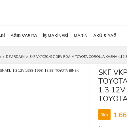
ARİ
AĞIR VASITA
İŞ MAKİNESİ
MARİN
AKÜ & YAĞ
A
DEVİRDAİM
SKF VKPC91417 DEVIRDAIM TOYOTA COROLLA KASNAKLI 1.3 
SKF VK
TOYOTA
1.3 12V
TOYOTA
1.66
%5