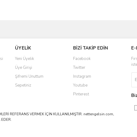
ve diğer konularda yetersiz gördüğünüz noktaları öneri formunu kullanarak taraf
Bu ürüne ilk yorumu siz yapın!
ÜYELİK
BİZİ TAKİP EDİN
E-
r.
Yorum Yaz
si
Yeni Üyelik
Facebook
Fır
ist
Üye Girişi
Twitter
Şifremi Unuttum
Instagram
Sepetiniz
Youtube
Pinterest
Bi
ERİ REFERANS VERMEK İÇİN KULLANILMIŞTIR. nettengelsin.com,
 EDER.
Gönder