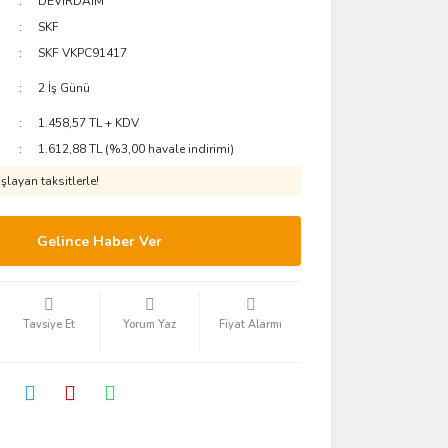
DEVİRDAİM
SKF
SKF VKPC91417
2 İş Günü
1.458,57 TL + KDV
1.612,88 TL (%3,00 havale indirimi)
layan taksitlerle!
Gelince Haber Ver
Tavsiye Et
Yorum Yaz
Fiyat Alarmı