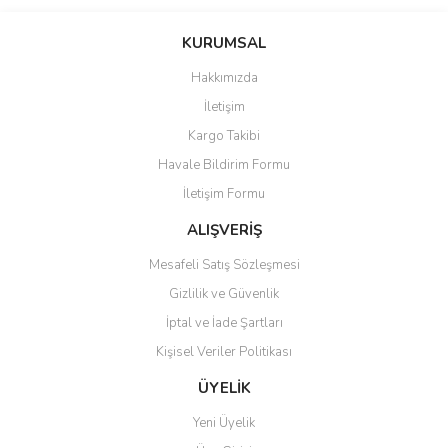
Bu ürünün fiyat bilgisi, resim, ürün açıklamalarında ve diğer
konularda yetersiz gördüğünüz noktaları öneri formunu kullanarak
Bu ürüne ilk yorumu siz yapın!
KURUMSAL
tarafımıza iletebilirsiniz.
Görüş ve önerileriniz için teşekkür ederiz.
Hakkımızda
Yorum Yaz
İletişim
Ürün resmi kalitesiz, bozuk veya görüntülenemiyor.
Kargo Takibi
Ürün açıklamasında eksik bilgiler bulunuyor.
Havale Bildirim Formu
Ürün bilgilerinde hatalar bulunuyor.
İletişim Formu
Ürün fiyatı diğer sitelerden daha pahalı.
Bu ürüne benzer farklı alternatifler olmalı.
ALIŞVERİŞ
Mesafeli Satış Sözleşmesi
Gizlilik ve Güvenlik
İptal ve İade Şartları
Kişisel Veriler Politikası
Gönder
ÜYELİK
Yeni Üyelik