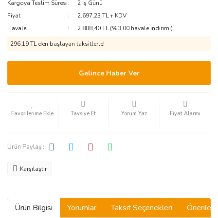
Kargoya Teslim Süresi
2 İş Günü
Fiyat
2.697,23 TL + KDV
Havale
2.888,40 TL (%3,00 havale indirimi)
296,19 TL den başlayan taksitlerle!
Gelince Haber Ver
Tavsiye Et
Yorum Yaz
Fiyat Alarmı
Ürün Paylaş :
Karşılaştır
Ürün Bilgisi
Yorumlar
Taksit Seçenekleri
Önerilerin