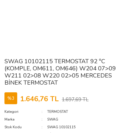
SWAG 10102115 TERMOSTAT 92 °C
(KOMPLE, OM611, OM646) W204 07>09
W211 02>08 W220 02>05 MERCEDES
BİNEK TERMOSTAT
1.646,76 TL
%3
1.697,69 TL
Kategori
TERMOSTAT
Marka
SWAG
Stok Kodu
SWAG 10102115