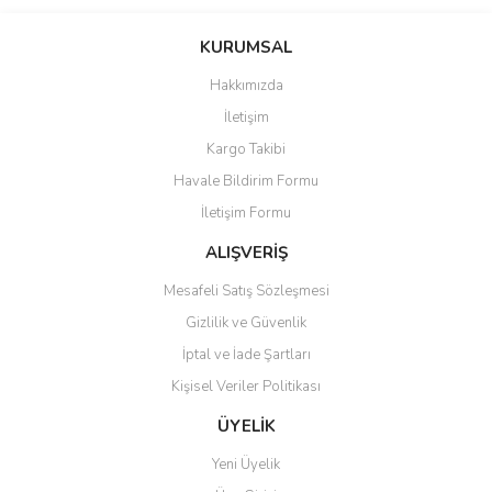
Bu ürünün fiyat bilgisi, resim, ürün açıklamalarında ve diğer
konularda yetersiz gördüğünüz noktaları öneri formunu kullanarak
Bu ürüne ilk yorumu siz yapın!
KURUMSAL
tarafımıza iletebilirsiniz.
Görüş ve önerileriniz için teşekkür ederiz.
Hakkımızda
Yorum Yaz
İletişim
Ürün resmi kalitesiz, bozuk veya görüntülenemiyor.
Kargo Takibi
Ürün açıklamasında eksik bilgiler bulunuyor.
Havale Bildirim Formu
Ürün bilgilerinde hatalar bulunuyor.
İletişim Formu
Ürün fiyatı diğer sitelerden daha pahalı.
Bu ürüne benzer farklı alternatifler olmalı.
ALIŞVERİŞ
Mesafeli Satış Sözleşmesi
Gizlilik ve Güvenlik
İptal ve İade Şartları
Kişisel Veriler Politikası
Gönder
ÜYELİK
Yeni Üyelik