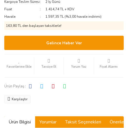
Kargoya Teslim Süresi
2 İş Günü
Fiyat
1.414,74 TL + KDV
Havale
1.597,35 TL (%3,00 havale indirimi)
163,80 TL den başlayan taksitlerle!
Gelince Haber Ver
Tavsiye Et
Yorum Yaz
Fiyat Alarmı
Ürün Paylaş :
Karşılaştır
Ürün Bilgisi
Yorumlar
Taksit Seçenekleri
Önerilerin