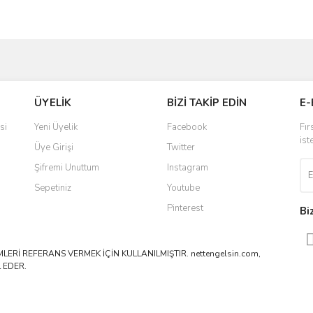
ve diğer konularda yetersiz gördüğünüz noktaları öneri formunu kullanarak taraf
Bu ürüne ilk yorumu siz yapın!
ÜYELİK
BİZİ TAKİP EDİN
E-
r.
Yorum Yaz
si
Yeni Üyelik
Facebook
Fır
ist
Üye Girişi
Twitter
Şifremi Unuttum
Instagram
Sepetiniz
Youtube
Pinterest
Bi
ERİ REFERANS VERMEK İÇİN KULLANILMIŞTIR. nettengelsin.com,
 EDER.
Gönder