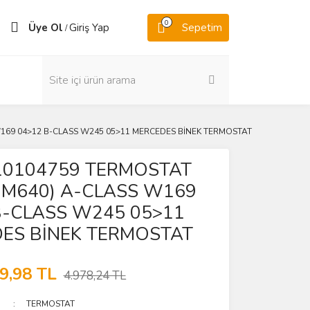
0
Üye Ol
Giriş Yap
Sepetim
/
W169 04>12 B-CLASS W245 05>11 MERCEDES BİNEK TERMOSTAT
0104759 TERMOSTAT
(OM640) A-CLASS W169
B-CLASS W245 05>11
ES BİNEK TERMOSTAT
9,98 TL
4.978,24 TL
TERMOSTAT