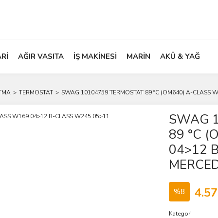
ARİ
AĞIR VASITA
İŞ MAKİNESİ
MARİN
AKÜ & YAĞ
TMA
TERMOSTAT
SWAG 10104759 TERMOSTAT 89 °C (OM640) A-CLASS 
SWAG 1
89 °C 
04>12 
MERCED
4.57
%8
Kategori