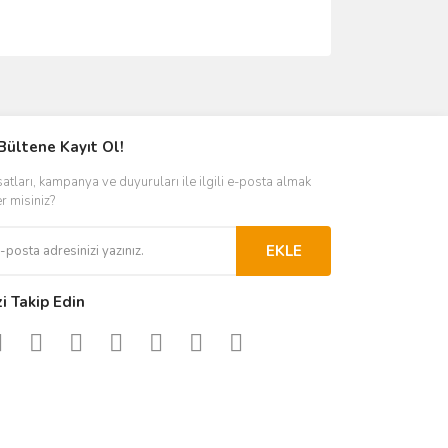
ımıza iletebilirsiniz.
Bültene Kayıt Ol!
satları, kampanya ve duyuruları ile ilgili e-posta almak
er misiniz?
EKLE
zi Takip Edin