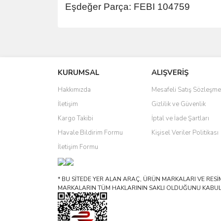
Eşdeğer Parça: FEBI 104759
Bu ürünün fiyat bilgisi, resim, ürün açıklamalarında 
Görüş ve önerileriniz için teşekkür ederiz.
KURUMSAL
ALIŞVERİŞ
Ürün resmi kalitesiz, bozuk veya görüntülenemiyo
Ürün açıklamasında eksik bilgiler bulunuyor.
Hakkımızda
Mesafeli Satış Sözleşme
Ürün bilgilerinde hatalar bulunuyor.
İletişim
Gizlilik ve Güvenlik
Ürün fiyatı diğer sitelerden daha pahalı.
Kargo Takibi
İptal ve İade Şartları
Bu ürüne benzer farklı alternatifler olmalı.
Havale Bildirim Formu
Kişisel Veriler Politikası
İletişim Formu
* BU SİTEDE YER ALAN ARAÇ, ÜRÜN MARKALARI VE RESİML
MARKALARIN TÜM HAKLARININ SAKLI OLDUĞUNU KABUL