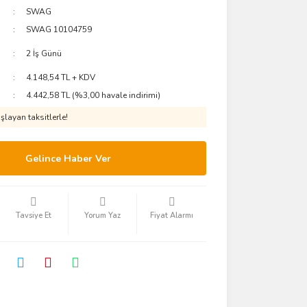
SWAG
SWAG 10104759
2 İş Günü
4.148,54 TL + KDV
4.442,58 TL (%3,00 havale indirimi)
layan taksitlerle!
Gelince Haber Ver
Tavsiye Et
Yorum Yaz
Fiyat Alarmı