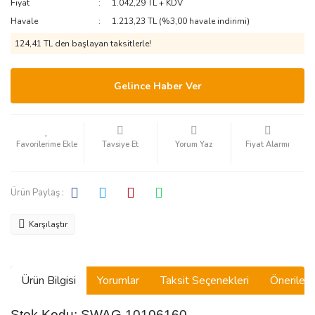
Fiyat
1.042,29 TL + KDV
Havale
1.213,23 TL (%3,00 havale indirimi)
124,41 TL den başlayan taksitlerle!
Gelince Haber Ver
Tavsiye Et
Yorum Yaz
Fiyat Alarmı
Ürün Paylaş :
Karşılaştır
Ürün Bilgisi
Yorumlar
Taksit Seçenekleri
Önerilerin
Stok Kodu: SWAG 10106160