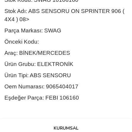
Stok Adı: ABS SENSORU ON SPRINTER 906 (
4X4 ) 08>
Parça Markası: SWAG
Önceki Kodu:
Araç: BİNEK/MERCEDES
Ürün Grubu: ELEKTRONİK
Ürün Tipi: ABS SENSORU
Oem Numarası: 9065404017
Eşdeğer Parça: FEBI 106160
Bu ürünün fiyat bilgisi, resim, ürün açıklamalarında ve diğer
konularda yetersiz gördüğünüz noktaları öneri formunu kullanarak
Bu ürüne ilk yorumu siz yapın!
KURUMSAL
tarafımıza iletebilirsiniz.