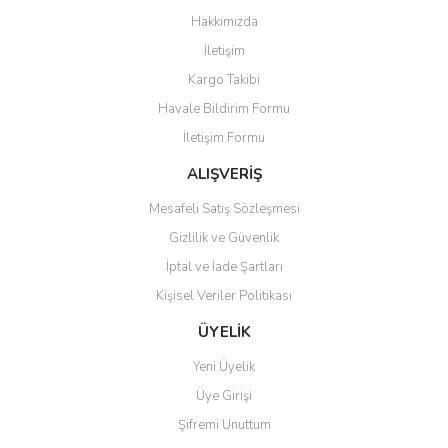
Görüş ve önerileriniz için teşekkür ederiz.
Hakkımızda
Yorum Yaz
İletişim
Ürün resmi kalitesiz, bozuk veya görüntülenemiyor.
Kargo Takibi
Ürün açıklamasında eksik bilgiler bulunuyor.
Havale Bildirim Formu
Ürün bilgilerinde hatalar bulunuyor.
İletişim Formu
Ürün fiyatı diğer sitelerden daha pahalı.
Bu ürüne benzer farklı alternatifler olmalı.
ALIŞVERİŞ
Mesafeli Satış Sözleşmesi
Gizlilik ve Güvenlik
İptal ve İade Şartları
Kişisel Veriler Politikası
Gönder
ÜYELİK
Yeni Üyelik
Üye Girişi
Şifremi Unuttum