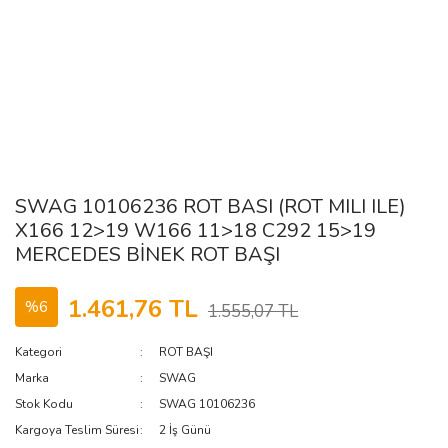
SWAG 10106236 ROT BASI (ROT MILI ILE)
X166 12>19 W166 11>18 C292 15>19
MERCEDES BİNEK ROT BAŞI
1.461,76 TL
%6
1.555,07 TL
Kategori
ROT BAŞI
Marka
SWAG
Stok Kodu
SWAG 10106236
Kargoya Teslim Süresi
2 İş Günü