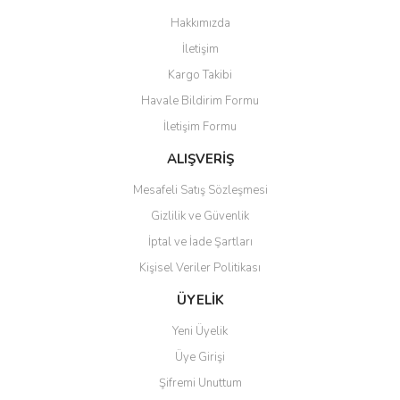
Görüş ve önerileriniz için teşekkür ederiz.
Hakkımızda
Yorum Yaz
İletişim
Ürün resmi kalitesiz, bozuk veya görüntülenemiyor.
Kargo Takibi
Ürün açıklamasında eksik bilgiler bulunuyor.
Havale Bildirim Formu
Ürün bilgilerinde hatalar bulunuyor.
İletişim Formu
Ürün fiyatı diğer sitelerden daha pahalı.
Bu ürüne benzer farklı alternatifler olmalı.
ALIŞVERİŞ
Mesafeli Satış Sözleşmesi
Gizlilik ve Güvenlik
İptal ve İade Şartları
Kişisel Veriler Politikası
Gönder
ÜYELİK
Yeni Üyelik
Üye Girişi
Şifremi Unuttum