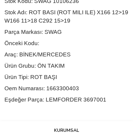
Stok Kodu: SWAG 10106236
Stok Adı: ROT BASI (ROT MILI ILE) X166 12>19
W166 11>18 C292 15>19
Parça Markası: SWAG
Önceki Kodu:
Araç: BİNEK/MERCEDES
Ürün Grubu: ÖN TAKIM
Ürün Tipi: ROT BAŞI
Oem Numarası: 1663300403
Eşdeğer Parça: LEMFORDER 3697001
Bu ürünün fiyat bilgisi, resim, ürün açıklamalarında ve diğer
konularda yetersiz gördüğünüz noktaları öneri formunu kullanarak
Bu ürüne ilk yorumu siz yapın!
KURUMSAL
tarafımıza iletebilirsiniz.