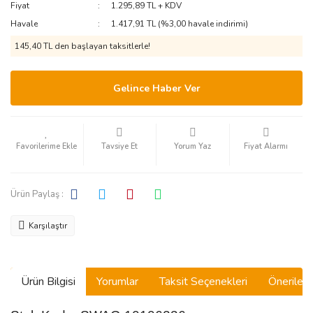
Fiyat
1.295,89 TL + KDV
Havale
1.417,91 TL (%3,00 havale indirimi)
145,40 TL den başlayan taksitlerle!
Gelince Haber Ver
Tavsiye Et
Yorum Yaz
Fiyat Alarmı
Ürün Paylaş :
Karşılaştır
Ürün Bilgisi
Yorumlar
Taksit Seçenekleri
Önerilerin