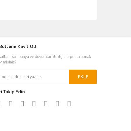
ımıza iletebilirsiniz.
Bültene Kayıt Ol!
satları, kampanya ve duyuruları ile ilgili e-posta almak
er misiniz?
EKLE
zi Takip Edin