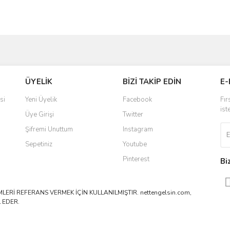
ve diğer konularda yetersiz gördüğünüz noktaları öneri formunu kullanarak taraf
Bu ürüne ilk yorumu siz yapın!
ÜYELİK
BİZİ TAKİP EDİN
E-
r.
Yorum Yaz
si
Yeni Üyelik
Facebook
Fır
ist
Üye Girişi
Twitter
Şifremi Unuttum
Instagram
Sepetiniz
Youtube
Pinterest
Bi
ERİ REFERANS VERMEK İÇİN KULLANILMIŞTIR. nettengelsin.com,
 EDER.
Gönder