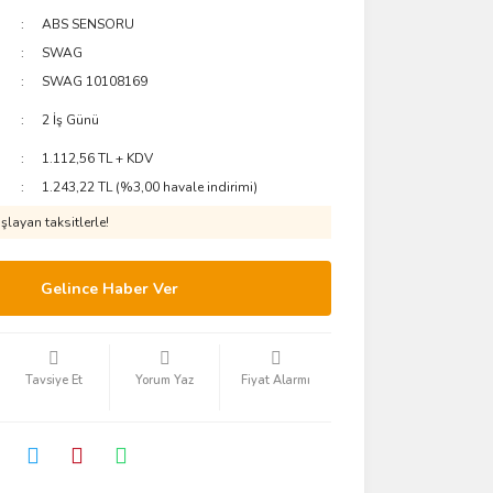
ABS SENSORU
SWAG
SWAG 10108169
2 İş Günü
1.112,56 TL + KDV
1.243,22 TL (%3,00 havale indirimi)
layan taksitlerle!
Gelince Haber Ver
Tavsiye Et
Yorum Yaz
Fiyat Alarmı