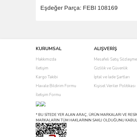
Eşdeğer Parça: FEBI 108169
Bu ürünün fiyat bilgisi, resim, ürün açıklamalarında 
Görüş ve önerileriniz için teşekkür ederiz.
KURUMSAL
ALIŞVERİŞ
Ürün resmi kalitesiz, bozuk veya görüntülenemiyo
Ürün açıklamasında eksik bilgiler bulunuyor.
Hakkımızda
Mesafeli Satış Sözleşme
Ürün bilgilerinde hatalar bulunuyor.
İletişim
Gizlilik ve Güvenlik
Ürün fiyatı diğer sitelerden daha pahalı.
Kargo Takibi
İptal ve İade Şartları
Bu ürüne benzer farklı alternatifler olmalı.
Havale Bildirim Formu
Kişisel Veriler Politikası
İletişim Formu
* BU SİTEDE YER ALAN ARAÇ, ÜRÜN MARKALARI VE RESİML
MARKALARIN TÜM HAKLARININ SAKLI OLDUĞUNU KABUL