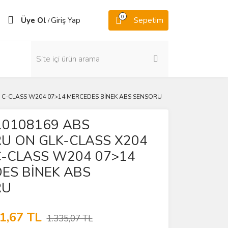
0
Üye Ol
Giriş Yap
Sepetim
/
 C-CLASS W204 07>14 MERCEDES BİNEK ABS SENSORU
0108169 ABS
U ON GLK-CLASS X204
C-CLASS W204 07>14
ES BİNEK ABS
RU
1,67 TL
1.335,07 TL