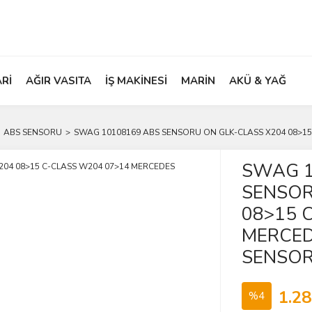
ARİ
AĞIR VASITA
İŞ MAKİNESİ
MARİN
AKÜ & YAĞ
ABS SENSORU
SWAG 10108169 ABS SENSORU ON GLK-CLASS X204 08>15
SWAG 1
SENSOR
08>15 
MERCED
SENSO
1.28
%4