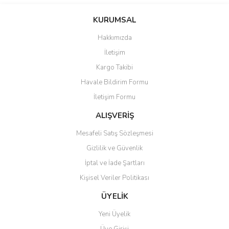
Bu ürünün fiyat bilgisi, resim, ürün açıklamalarında ve diğer
konularda yetersiz gördüğünüz noktaları öneri formunu kullanarak
Bu ürüne ilk yorumu siz yapın!
KURUMSAL
tarafımıza iletebilirsiniz.
Görüş ve önerileriniz için teşekkür ederiz.
Hakkımızda
Yorum Yaz
İletişim
Ürün resmi kalitesiz, bozuk veya görüntülenemiyor.
Kargo Takibi
Ürün açıklamasında eksik bilgiler bulunuyor.
Havale Bildirim Formu
Ürün bilgilerinde hatalar bulunuyor.
İletişim Formu
Ürün fiyatı diğer sitelerden daha pahalı.
Bu ürüne benzer farklı alternatifler olmalı.
ALIŞVERİŞ
Mesafeli Satış Sözleşmesi
Gizlilik ve Güvenlik
İptal ve İade Şartları
Kişisel Veriler Politikası
Gönder
ÜYELİK
Yeni Üyelik