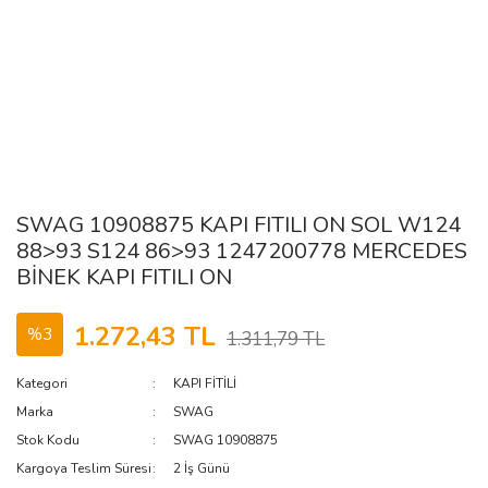
SWAG 10908875 KAPI FITILI ON SOL W124
88>93 S124 86>93 1247200778 MERCEDES
BİNEK KAPI FITILI ON
1.272,43 TL
%3
1.311,79 TL
Kategori
KAPI FİTİLİ
Marka
SWAG
Stok Kodu
SWAG 10908875
Kargoya Teslim Süresi
2 İş Günü