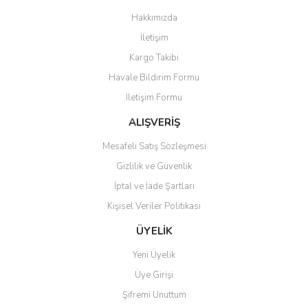
Görüş ve önerileriniz için teşekkür ederiz.
Hakkımızda
Yorum Yaz
İletişim
Ürün resmi kalitesiz, bozuk veya görüntülenemiyor.
Kargo Takibi
Ürün açıklamasında eksik bilgiler bulunuyor.
Havale Bildirim Formu
Ürün bilgilerinde hatalar bulunuyor.
İletişim Formu
Ürün fiyatı diğer sitelerden daha pahalı.
Bu ürüne benzer farklı alternatifler olmalı.
ALIŞVERİŞ
Mesafeli Satış Sözleşmesi
Gizlilik ve Güvenlik
İptal ve İade Şartları
Kişisel Veriler Politikası
Gönder
ÜYELİK
Yeni Üyelik
Üye Girişi
Şifremi Unuttum