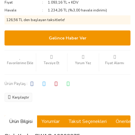
Fiyat
1.093,16 TL + KDV
Havale
1.234,26 TL (%3,00 havale indirimi)
126,56 TL den başlayan taksitlerle!
Gelince Haber Ver
Tavsiye Et
Yorum Yaz
Fiyat Alarmı
Ürün Paylaş :
Karşılaştır
Ürün Bilgisi
Yorumlar
Taksit Seçenekleri
Önerilerin