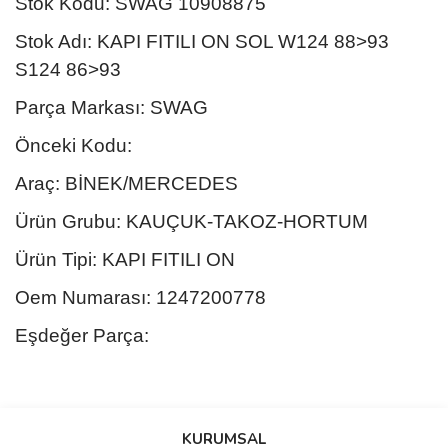
Stok Kodu: SWAG 10908875
Stok Adı: KAPI FITILI ON SOL W124 88>93
S124 86>93
Parça Markası: SWAG
Önceki Kodu:
Araç: BİNEK/MERCEDES
Ürün Grubu: KAUÇUK-TAKOZ-HORTUM
Ürün Tipi: KAPI FITILI ON
Oem Numarası: 1247200778
Eşdeğer Parça:
Bu ürünün fiyat bilgisi, resim, ürün açıklamalarında ve diğer
konularda yetersiz gördüğünüz noktaları öneri formunu kullanarak
Bu ürüne ilk yorumu siz yapın!
KURUMSAL
tarafımıza iletebilirsiniz.