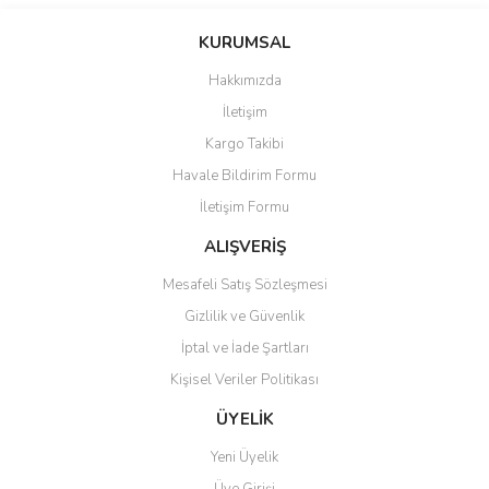
Bu ürünün fiyat bilgisi, resim, ürün açıklamalarında ve diğer
konularda yetersiz gördüğünüz noktaları öneri formunu kullanarak
Bu ürüne ilk yorumu siz yapın!
KURUMSAL
tarafımıza iletebilirsiniz.
Görüş ve önerileriniz için teşekkür ederiz.
Hakkımızda
Yorum Yaz
İletişim
Ürün resmi kalitesiz, bozuk veya görüntülenemiyor.
Kargo Takibi
Ürün açıklamasında eksik bilgiler bulunuyor.
Havale Bildirim Formu
Ürün bilgilerinde hatalar bulunuyor.
İletişim Formu
Ürün fiyatı diğer sitelerden daha pahalı.
Bu ürüne benzer farklı alternatifler olmalı.
ALIŞVERİŞ
Mesafeli Satış Sözleşmesi
Gizlilik ve Güvenlik
İptal ve İade Şartları
Kişisel Veriler Politikası
Gönder
ÜYELİK
Yeni Üyelik