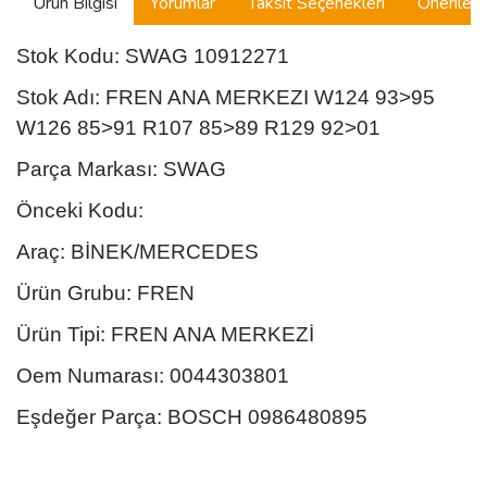
Ürün Bilgisi
Yorumlar
Taksit Seçenekleri
Önerilerin
Stok Kodu: SWAG 10912271
Stok Adı: FREN ANA MERKEZI W124 93>95
W126 85>91 R107 85>89 R129 92>01
Parça Markası: SWAG
Önceki Kodu:
Araç: BİNEK/MERCEDES
Ürün Grubu: FREN
Ürün Tipi: FREN ANA MERKEZİ
Oem Numarası: 0044303801
Eşdeğer Parça: BOSCH 0986480895