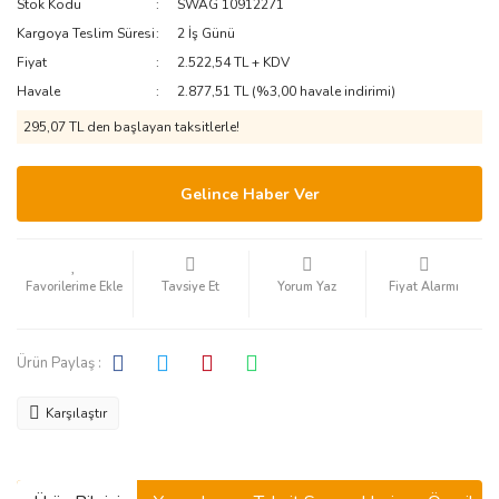
Stok Kodu
SWAG 10912271
Kargoya Teslim Süresi
2 İş Günü
Fiyat
2.522,54 TL + KDV
Havale
2.877,51 TL (%3,00 havale indirimi)
295,07 TL den başlayan taksitlerle!
Gelince Haber Ver
Tavsiye Et
Yorum Yaz
Fiyat Alarmı
Ürün Paylaş :
Karşılaştır