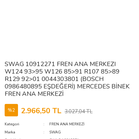
SWAG 10912271 FREN ANA MERKEZI
W124 93>95 W126 85>91 R107 85>89
R129 92>01 0044303801 (BOSCH
0986480895 EŞDEĞERİ) MERCEDES BİNEK
FREN ANA MERKEZİ
2.966,50 TL
%2
3.027,04 TL
Kategori
FREN ANA MERKEZİ
Marka
SWAG