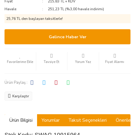
Fiyat
215,83 TL + KDV
Havale
251,23 TL (%3,00 havale indirimi)
25,76 TL den başlayan taksitlerle!
Gelince Haber Ver
Tavsiye Et
Yorum Yaz
Fiyat Alarmı
Ürün Paylaş :
Karşılaştır
Ürün Bilgisi
Yorumlar
Taksit Seçenekleri
Önerilerin
Stok Kodu: SWAG 10915964