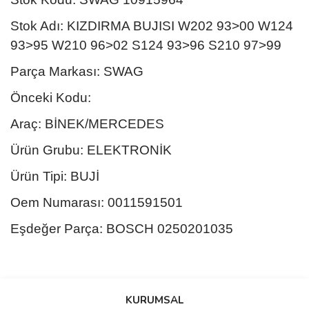
Stok Adı: KIZDIRMA BUJISI W202 93>00 W124
93>95 W210 96>02 S124 93>96 S210 97>99
Parça Markası: SWAG
Önceki Kodu:
Araç: BİNEK/MERCEDES
Ürün Grubu: ELEKTRONİK
Ürün Tipi: BUJİ
Oem Numarası: 0011591501
Eşdeğer Parça: BOSCH 0250201035
Bu ürünün fiyat bilgisi, resim, ürün açıklamalarında ve diğer
konularda yetersiz gördüğünüz noktaları öneri formunu kullanarak
Bu ürüne ilk yorumu siz yapın!
KURUMSAL
tarafımıza iletebilirsiniz.