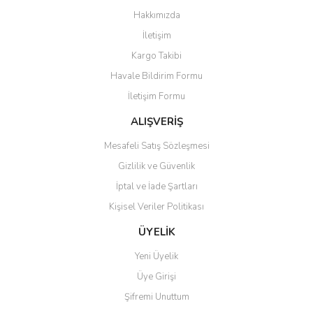
Görüş ve önerileriniz için teşekkür ederiz.
Hakkımızda
Yorum Yaz
İletişim
Ürün resmi kalitesiz, bozuk veya görüntülenemiyor.
Kargo Takibi
Ürün açıklamasında eksik bilgiler bulunuyor.
Havale Bildirim Formu
Ürün bilgilerinde hatalar bulunuyor.
İletişim Formu
Ürün fiyatı diğer sitelerden daha pahalı.
Bu ürüne benzer farklı alternatifler olmalı.
ALIŞVERİŞ
Mesafeli Satış Sözleşmesi
Gizlilik ve Güvenlik
İptal ve İade Şartları
Kişisel Veriler Politikası
Gönder
ÜYELİK
Yeni Üyelik
Üye Girişi
Şifremi Unuttum