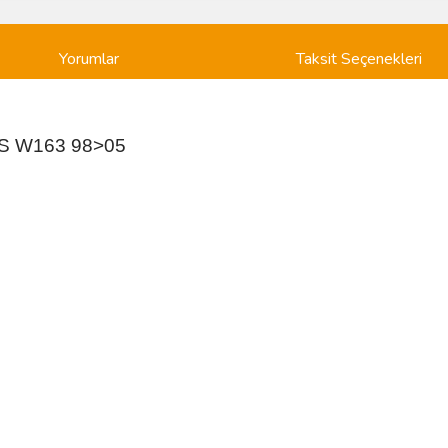
Yorumlar
Taksit Seçenekleri
SS W163 98>05