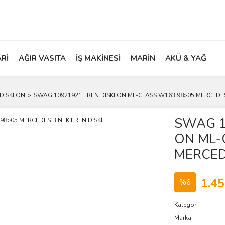
ARİ
AĞIR VASITA
İŞ MAKİNESİ
MARİN
AKÜ & YAĞ
DISKI ON
SWAG 10921921 FREN DISKI ON ML-CLASS W163 98>05 MERCEDES
SWAG 1
ON ML-
MERCED
1.45
%6
Kategori
Marka