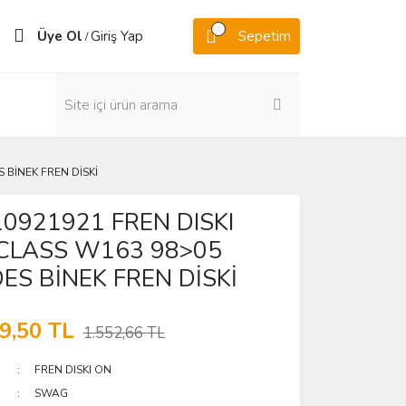
Üye Ol
Giriş Yap
Sepetim
/
 BİNEK FREN DİSKİ
0921921 FREN DISKI
CLASS W163 98>05
ES BİNEK FREN DİSKİ
9,50 TL
1.552,66 TL
FREN DISKI ON
SWAG