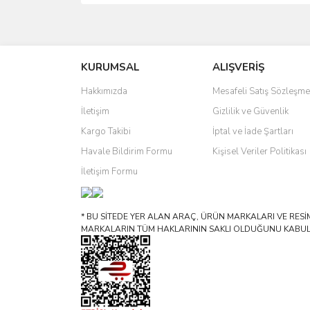
Bu ürünün fiyat bilgisi, resim, ürün açıklamalarında 
Görüş ve önerileriniz için teşekkür ederiz.
KURUMSAL
ALIŞVERİŞ
Ürün resmi kalitesiz, bozuk veya görüntülenemiyo
Ürün açıklamasında eksik bilgiler bulunuyor.
Hakkımızda
Mesafeli Satış Sözleşme
Ürün bilgilerinde hatalar bulunuyor.
İletişim
Gizlilik ve Güvenlik
Ürün fiyatı diğer sitelerden daha pahalı.
Kargo Takibi
İptal ve İade Şartları
Bu ürüne benzer farklı alternatifler olmalı.
Havale Bildirim Formu
Kişisel Veriler Politikası
İletişim Formu
* BU SİTEDE YER ALAN ARAÇ, ÜRÜN MARKALARI VE RESİML
MARKALARIN TÜM HAKLARININ SAKLI OLDUĞUNU KABUL