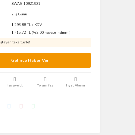
SWAG 10921921
2 İş Günü
1.293,88 TL + KDV
1.415,72 TL (%3,00 havale indirimi)
layan taksitlerle!
Gelince Haber Ver
Tavsiye Et
Yorum Yaz
Fiyat Alarmı