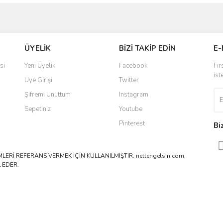
ve diğer konularda yetersiz gördüğünüz noktaları öneri formunu kullanarak taraf
Bu ürüne ilk yorumu siz yapın!
ÜYELİK
BİZİ TAKİP EDİN
E-
r.
Yorum Yaz
si
Yeni Üyelik
Facebook
Fır
ist
Üye Girişi
Twitter
Şifremi Unuttum
Instagram
Sepetiniz
Youtube
Pinterest
Bi
ERİ REFERANS VERMEK İÇİN KULLANILMIŞTIR. nettengelsin.com,
 EDER.
Gönder