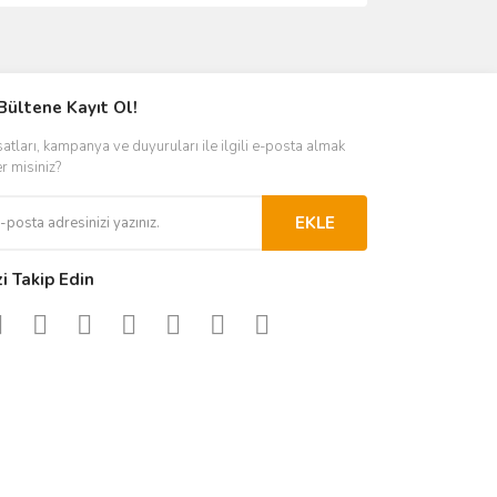
ımıza iletebilirsiniz.
Bültene Kayıt Ol!
satları, kampanya ve duyuruları ile ilgili e-posta almak
er misiniz?
EKLE
zi Takip Edin