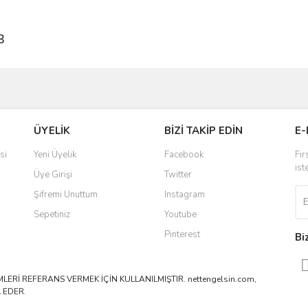
3
ve diğer konularda yetersiz gördüğünüz noktaları öneri formunu kullanarak taraf
Bu ürüne ilk yorumu siz yapın!
ÜYELİK
BİZİ TAKİP EDİN
E-
r.
Yorum Yaz
si
Yeni Üyelik
Facebook
Fır
ist
Üye Girişi
Twitter
Şifremi Unuttum
Instagram
Sepetiniz
Youtube
Pinterest
Bi
ERİ REFERANS VERMEK İÇİN KULLANILMIŞTIR. nettengelsin.com,
 EDER.
Gönder