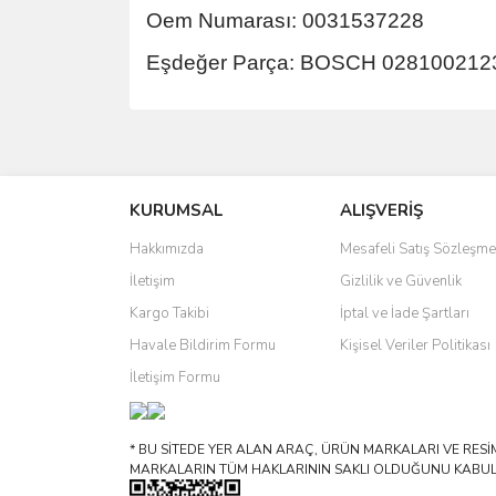
Oem Numarası: 0031537228
Eşdeğer Parça: BOSCH 028100212
Bu ürünün fiyat bilgisi, resim, ürün açıklamalarında 
Görüş ve önerileriniz için teşekkür ederiz.
KURUMSAL
ALIŞVERİŞ
Ürün resmi kalitesiz, bozuk veya görüntülenemiyo
Ürün açıklamasında eksik bilgiler bulunuyor.
Hakkımızda
Mesafeli Satış Sözleşme
Ürün bilgilerinde hatalar bulunuyor.
İletişim
Gizlilik ve Güvenlik
Ürün fiyatı diğer sitelerden daha pahalı.
Kargo Takibi
İptal ve İade Şartları
Bu ürüne benzer farklı alternatifler olmalı.
Havale Bildirim Formu
Kişisel Veriler Politikası
İletişim Formu
* BU SİTEDE YER ALAN ARAÇ, ÜRÜN MARKALARI VE RESİML
MARKALARIN TÜM HAKLARININ SAKLI OLDUĞUNU KABUL