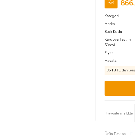
866
%4
Kategori
Marka
Stok Kodu
Kargoya Teslim
Süresi
Fiyat
Havale
86,18 TL den başl
Ürün Paylaş :