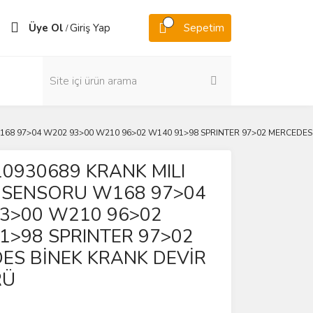
Üye Ol
Giriş Yap
Sepetim
/
68 97>04 W202 93>00 W210 96>02 W140 91>98 SPRINTER 97>02 MERCEDES
0930689 KRANK MILI
SENSORU W168 97>04
3>00 W210 96>02
1>98 SPRINTER 97>02
ES BİNEK KRANK DEVİR
RÜ