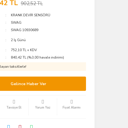
,42 TL
902,52 TL
KRANK DEVİR SENSÖRÜ
SWAG
SWAG 10930689
2 İş Günü
752,10 TL + KDV
840,42 TL (%3,00 havale indirimi)
ayan taksitlerle!
Gelince Haber Ver
Tavsiye Et
Yorum Yaz
Fiyat Alarmı