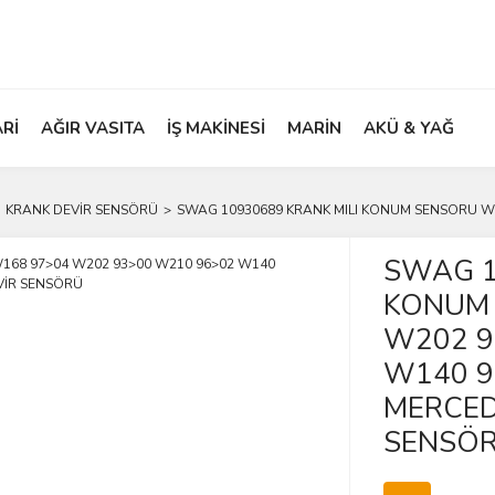
ARİ
AĞIR VASITA
İŞ MAKİNESİ
MARİN
AKÜ & YAĞ
KRANK DEVİR SENSÖRÜ
SWAG 10930689 KRANK MILI KONUM SENSORU W1
SWAG 1
KONUM 
W202 9
W140 9
MERCED
SENSÖ