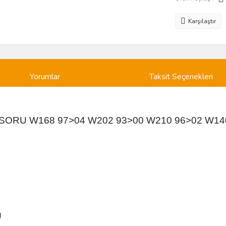
Karşılaştır
Yorumlar
Taksit Seçenekleri
NSORU W168 97>04 W202 93>00 W210 96>02 W14
Ü