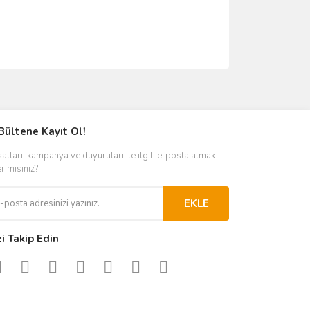
ımıza iletebilirsiniz.
Bültene Kayıt Ol!
satları, kampanya ve duyuruları ile ilgili e-posta almak
er misiniz?
EKLE
zi Takip Edin