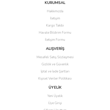
Bu ürüne ilk yorumu siz yapın!
KURUMSAL
tarafımıza iletebilirsiniz.
Görüş ve önerileriniz için teşekkür ederiz.
Hakkımızda
Yorum Yaz
İletişim
Ürün resmi kalitesiz, bozuk veya görüntülenemiyor.
Kargo Takibi
Ürün açıklamasında eksik bilgiler bulunuyor.
Havale Bildirim Formu
Ürün bilgilerinde hatalar bulunuyor.
İletişim Formu
Ürün fiyatı diğer sitelerden daha pahalı.
Bu ürüne benzer farklı alternatifler olmalı.
ALIŞVERİŞ
Mesafeli Satış Sözleşmesi
Gizlilik ve Güvenlik
İptal ve İade Şartları
Kişisel Veriler Politikası
Gönder
ÜYELİK
Yeni Üyelik
Üye Girişi