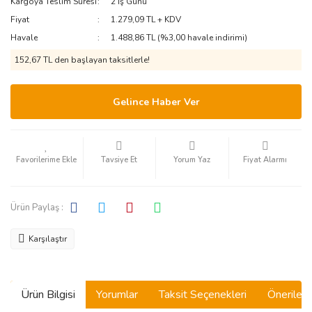
Kargoya Teslim Süresi
2 İş Günü
Fiyat
1.279,09 TL + KDV
Havale
1.488,86 TL (%3,00 havale indirimi)
152,67 TL den başlayan taksitlerle!
Gelince Haber Ver
Tavsiye Et
Yorum Yaz
Fiyat Alarmı
Ürün Paylaş :
Karşılaştır
Ürün Bilgisi
Yorumlar
Taksit Seçenekleri
Önerilerin