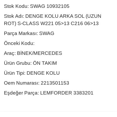
Stok Kodu: SWAG 10932105
Stok Adı: DENGE KOLU ARKA SOL (UZUN
ROT) S-CLASS W221 05>13 C216 06>13
Parça Markası: SWAG
Önceki Kodu:
Araç: BİNEK/MERCEDES
Ürün Grubu: ÖN TAKIM
Ürün Tipi: DENGE KOLU
Oem Numarası: 2213501153
Eşdeğer Parça: LEMFORDER 3383201
Bu ürünün fiyat bilgisi, resim, ürün açıklamalarında ve diğer
konularda yetersiz gördüğünüz noktaları öneri formunu kullanarak