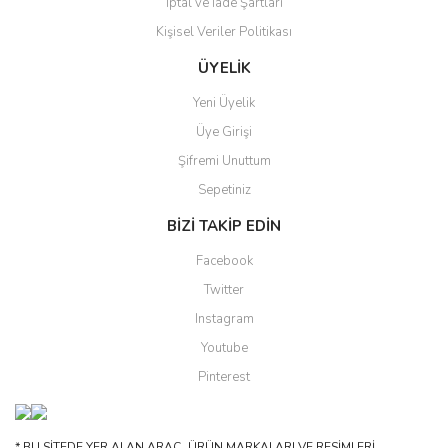
İptal ve İade Şartları
Kişisel Veriler Politikası
Gönder
ÜYELİK
Yeni Üyelik
Üye Girişi
Şifremi Unuttum
Sepetiniz
BİZİ TAKİP EDİN
Facebook
Twitter
Instagram
Youtube
Pinterest
* BU SİTEDE YER ALAN ARAÇ, ÜRÜN MARKALARI VE RESİMLERİ