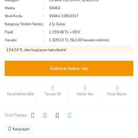
Kategori
EKSANTRİK DEVİR SENSÖRÜ
Marka
SWAG
Stok Kodu
SWAG 10932317
Kargoya Teslim Süresi
2 İş Günü
Fiyat
1.159,46 TL + KDV
Havale
1.309,13 TL (%3,00 havale indirimi)
134,24 TL den başlayan taksitlerle!
Gelince Haber Ver
Tavsiye Et
Yorum Yaz
Fiyat Alarmı
Ürün Paylaş :
Karşılaştır