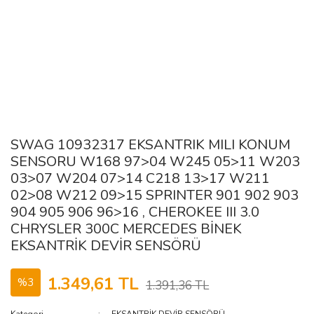
SWAG 10932317 EKSANTRIK MILI KONUM
SENSORU W168 97>04 W245 05>11 W203
03>07 W204 07>14 C218 13>17 W211
02>08 W212 09>15 SPRINTER 901 902 903
904 905 906 96>16 , CHEROKEE III 3.0
CHRYSLER 300C MERCEDES BİNEK
EKSANTRİK DEVİR SENSÖRÜ
1.349,61 TL
%3
1.391,36 TL