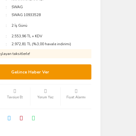
SWAG
SWAG 10933528
2 İş Günü
2.553,96 TL + KDV
2.972,81 TL (%3,00 havale indirimi)
layan taksitlerle!
Gelince Haber Ver
Tavsiye Et
Yorum Yaz
Fiyat Alarmı