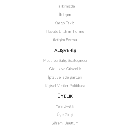
Görüş ve önerileriniz için teşekkür ederiz.
Hakkımızda
Yorum Yaz
İletişim
Ürün resmi kalitesiz, bozuk veya görüntülenemiyor.
Kargo Takibi
Ürün açıklamasında eksik bilgiler bulunuyor.
Havale Bildirim Formu
Ürün bilgilerinde hatalar bulunuyor.
İletişim Formu
Ürün fiyatı diğer sitelerden daha pahalı.
Bu ürüne benzer farklı alternatifler olmalı.
ALIŞVERİŞ
Mesafeli Satış Sözleşmesi
Gizlilik ve Güvenlik
İptal ve İade Şartları
Kişisel Veriler Politikası
Gönder
ÜYELİK
Yeni Üyelik
Üye Girişi
Şifremi Unuttum