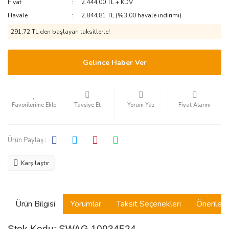
Fiyat
2.444,00 TL + KDV
Havale
2.844,81 TL (%3,00 havale indirimi)
291,72 TL den başlayan taksitlerle!
Gelince Haber Ver
Tavsiye Et
Yorum Yaz
Fiyat Alarmı
Ürün Paylaş :
Karşılaştır
Ürün Bilgisi
Yorumlar
Taksit Seçenekleri
Önerilerin
Stok Kodu: SWAG 10934524