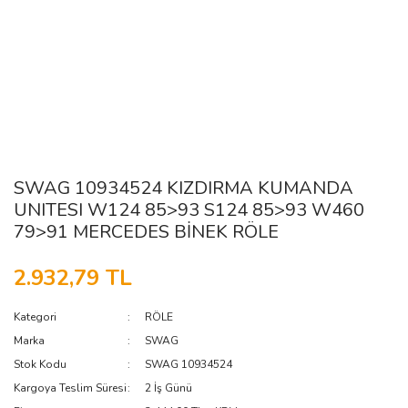
SWAG 10934524 KIZDIRMA KUMANDA
UNITESI W124 85>93 S124 85>93 W460
79>91 MERCEDES BİNEK RÖLE
2.932,79 TL
Kategori
RÖLE
Marka
SWAG
Stok Kodu
SWAG 10934524
Kargoya Teslim Süresi
2 İş Günü