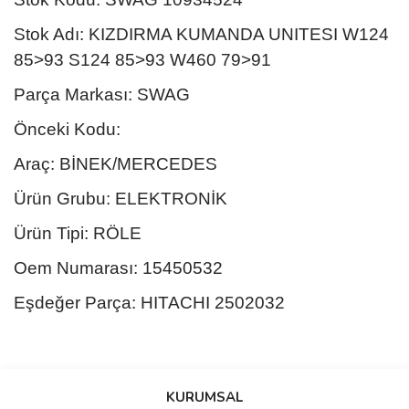
Stok Adı: KIZDIRMA KUMANDA UNITESI W124
85>93 S124 85>93 W460 79>91
Parça Markası: SWAG
Önceki Kodu:
Araç: BİNEK/MERCEDES
Ürün Grubu: ELEKTRONİK
Ürün Tipi: RÖLE
Oem Numarası: 15450532
Eşdeğer Parça: HITACHI 2502032
Bu ürünün fiyat bilgisi, resim, ürün açıklamalarında ve diğer
konularda yetersiz gördüğünüz noktaları öneri formunu kullanarak
Bu ürüne ilk yorumu siz yapın!
KURUMSAL
tarafımıza iletebilirsiniz.