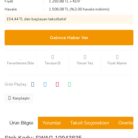
Fiyat
1.293,88 TL + KDV
Havale
1.506,08 TL (%3,00 havale indirimi)
154,44 TL den başlayan taksitlerle!
Gelince Haber Ver
Tavsiye Et
Yorum Yaz
Fiyat Alarmı
Ürün Paylaş :
Karşılaştır
Ürün Bilgisi
Yorumlar
Taksit Seçenekleri
Önerilerin
Stok Kodu: SWAG 10943835