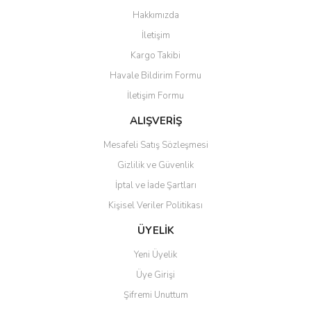
Görüş ve önerileriniz için teşekkür ederiz.
Hakkımızda
Yorum Yaz
İletişim
Ürün resmi kalitesiz, bozuk veya görüntülenemiyor.
Kargo Takibi
Ürün açıklamasında eksik bilgiler bulunuyor.
Havale Bildirim Formu
Ürün bilgilerinde hatalar bulunuyor.
İletişim Formu
Ürün fiyatı diğer sitelerden daha pahalı.
Bu ürüne benzer farklı alternatifler olmalı.
ALIŞVERİŞ
Mesafeli Satış Sözleşmesi
Gizlilik ve Güvenlik
İptal ve İade Şartları
Kişisel Veriler Politikası
Gönder
ÜYELİK
Yeni Üyelik
Üye Girişi
Şifremi Unuttum