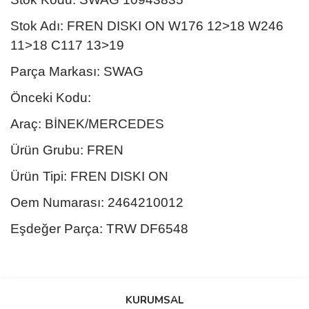
Stok Adı: FREN DISKI ON W176 12>18 W246
11>18 C117 13>19
Parça Markası: SWAG
Önceki Kodu:
Araç: BİNEK/MERCEDES
Ürün Grubu: FREN
Ürün Tipi: FREN DISKI ON
Oem Numarası: 2464210012
Eşdeğer Parça: TRW DF6548
Bu ürünün fiyat bilgisi, resim, ürün açıklamalarında ve diğer
konularda yetersiz gördüğünüz noktaları öneri formunu kullanarak
Bu ürüne ilk yorumu siz yapın!
KURUMSAL
tarafımıza iletebilirsiniz.