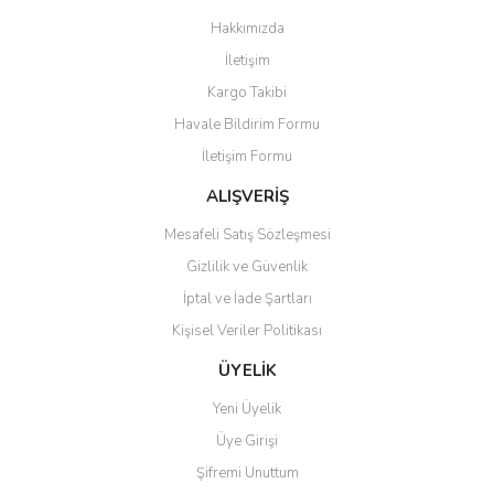
Görüş ve önerileriniz için teşekkür ederiz.
Hakkımızda
Yorum Yaz
İletişim
Ürün resmi kalitesiz, bozuk veya görüntülenemiyor.
Kargo Takibi
Ürün açıklamasında eksik bilgiler bulunuyor.
Havale Bildirim Formu
Ürün bilgilerinde hatalar bulunuyor.
İletişim Formu
Ürün fiyatı diğer sitelerden daha pahalı.
Bu ürüne benzer farklı alternatifler olmalı.
ALIŞVERİŞ
Mesafeli Satış Sözleşmesi
Gizlilik ve Güvenlik
İptal ve İade Şartları
Kişisel Veriler Politikası
Gönder
ÜYELİK
Yeni Üyelik
Üye Girişi
Şifremi Unuttum