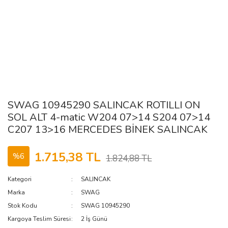
SWAG 10945290 SALINCAK ROTILLI ON
SOL ALT 4-matic W204 07>14 S204 07>14
C207 13>16 MERCEDES BİNEK SALINCAK
1.715,38 TL
%6
1.824,88 TL
Kategori
SALINCAK
Marka
SWAG
Stok Kodu
SWAG 10945290
Kargoya Teslim Süresi
2 İş Günü