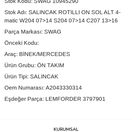
Stok Kodu: SWAG 10945290
Stok Adı: SALINCAK ROTILLI ON SOL ALT 4-
matic W204 07>14 S204 07>14 C207 13>16
Parça Markası: SWAG
Önceki Kodu:
Araç: BİNEK/MERCEDES
Ürün Grubu: ÖN TAKIM
Ürün Tipi: SALINCAK
Oem Numarası: A2043330314
Eşdeğer Parça: LEMFORDER 3797901
Bu ürünün fiyat bilgisi, resim, ürün açıklamalarında ve diğer
konularda yetersiz gördüğünüz noktaları öneri formunu kullanarak
Bu ürüne ilk yorumu siz yapın!
KURUMSAL
tarafımıza iletebilirsiniz.