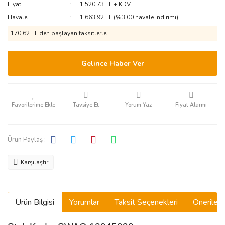
Fiyat
1.520,73 TL + KDV
Havale
1.663,92 TL (%3,00 havale indirimi)
170,62 TL den başlayan taksitlerle!
Gelince Haber Ver
Tavsiye Et
Yorum Yaz
Fiyat Alarmı
Ürün Paylaş :
Karşılaştır
Ürün Bilgisi
Yorumlar
Taksit Seçenekleri
Önerilerin