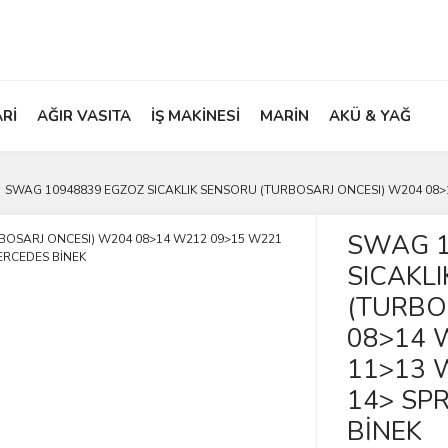
ARİ
AĞIR VASITA
İŞ MAKİNESİ
MARİN
AKÜ & YAĞ
SWAG 10948839 EGZOZ SICAKLIK SENSORU (TURBOSARJ ONCESI) W204 08>1
SWAG 1
SICAKL
(TURBO
08>14 
11>13 
14> SP
BİNEK