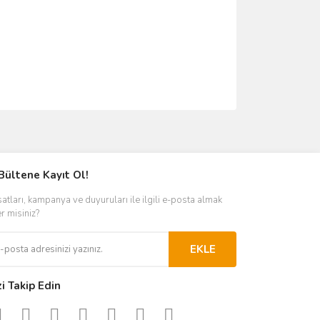
ımıza iletebilirsiniz.
Bültene Kayıt Ol!
satları, kampanya ve duyuruları ile ilgili e-posta almak
er misiniz?
EKLE
zi Takip Edin