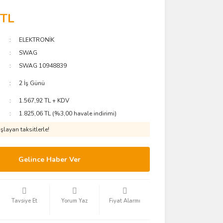
 TL
ELEKTRONİK
SWAG
SWAG 10948839
2 İş Günü
1.567,92 TL + KDV
1.825,06 TL (%3,00 havale indirimi)
layan taksitlerle!
Gelince Haber Ver
Tavsiye Et
Yorum Yaz
Fiyat Alarmı