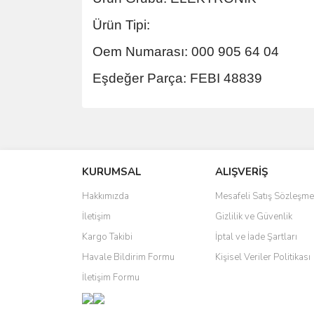
Ürün Tipi:
Oem Numarası: 000 905 64 04
Eşdeğer Parça: FEBI 48839
Bu ürünün fiyat bilgisi, resim, ürün açıklamalarında 
Görüş ve önerileriniz için teşekkür ederiz.
KURUMSAL
ALIŞVERİŞ
Ürün resmi kalitesiz, bozuk veya görüntülenemiyo
Ürün açıklamasında eksik bilgiler bulunuyor.
Hakkımızda
Mesafeli Satış Sözleşme
Ürün bilgilerinde hatalar bulunuyor.
İletişim
Gizlilik ve Güvenlik
Ürün fiyatı diğer sitelerden daha pahalı.
Kargo Takibi
İptal ve İade Şartları
Bu ürüne benzer farklı alternatifler olmalı.
Havale Bildirim Formu
Kişisel Veriler Politikası
İletişim Formu