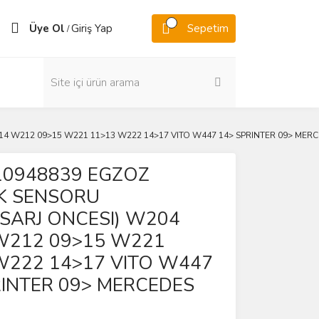
Üye Ol
Giriş Yap
Sepetim
/
4 W212 09>15 W221 11>13 W222 14>17 VITO W447 14> SPRINTER 09> MERC
0948839 EGZOZ
IK SENSORU
SARJ ONCESI) W204
W212 09>15 W221
W222 14>17 VITO W447
RINTER 09> MERCEDES