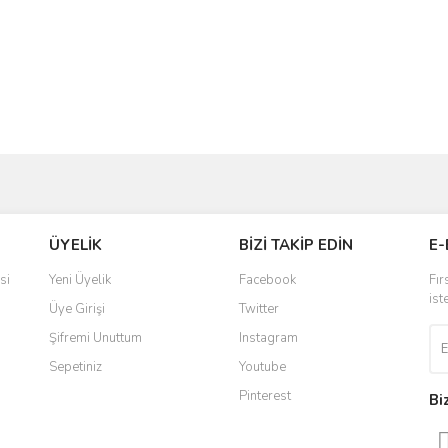
ve diğer konularda yetersiz gördüğünüz noktaları öneri formunu kullanarak taraf
Bu ürüne ilk yorumu siz yapın!
ÜYELİK
BİZİ TAKİP EDİN
E-
r.
Yorum Yaz
si
Yeni Üyelik
Facebook
Fır
ist
Üye Girişi
Twitter
Şifremi Unuttum
Instagram
Sepetiniz
Youtube
Pinterest
Bi