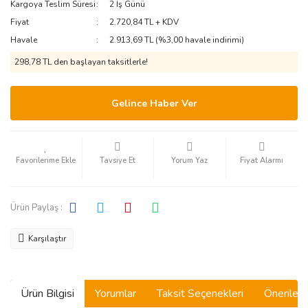
Kargoya Teslim Süresi
2 İş Günü
Fiyat
2.720,84 TL + KDV
Havale
2.913,69 TL (%3,00 havale indirimi)
298,78 TL den başlayan taksitlerle!
Gelince Haber Ver
Tavsiye Et
Yorum Yaz
Fiyat Alarmı
Ürün Paylaş :
Karşılaştır
Ürün Bilgisi
Yorumlar
Taksit Seçenekleri
Önerilerin