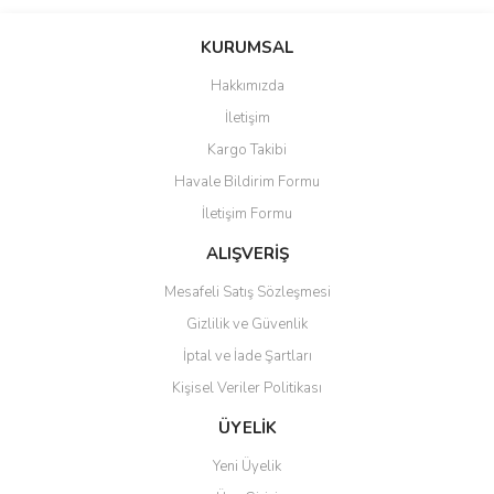
Bu ürünün fiyat bilgisi, resim, ürün açıklamalarında ve diğer
konularda yetersiz gördüğünüz noktaları öneri formunu kullanarak
Bu ürüne ilk yorumu siz yapın!
KURUMSAL
tarafımıza iletebilirsiniz.
Görüş ve önerileriniz için teşekkür ederiz.
Hakkımızda
Yorum Yaz
İletişim
Ürün resmi kalitesiz, bozuk veya görüntülenemiyor.
Kargo Takibi
Ürün açıklamasında eksik bilgiler bulunuyor.
Havale Bildirim Formu
Ürün bilgilerinde hatalar bulunuyor.
İletişim Formu
Ürün fiyatı diğer sitelerden daha pahalı.
Bu ürüne benzer farklı alternatifler olmalı.
ALIŞVERİŞ
Mesafeli Satış Sözleşmesi
Gizlilik ve Güvenlik
İptal ve İade Şartları
Kişisel Veriler Politikası
Gönder
ÜYELİK
Yeni Üyelik