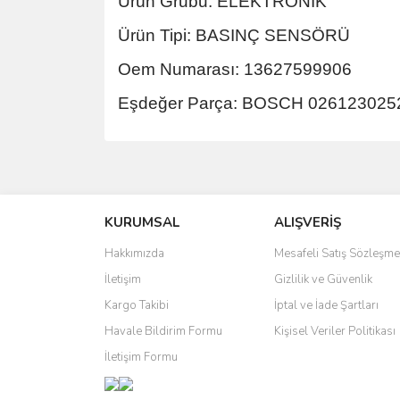
Ürün Grubu: ELEKTRONİK
Ürün Tipi: BASINÇ SENSÖRÜ
Oem Numarası: 13627599906
Eşdeğer Parça: BOSCH 026123025
Bu ürünün fiyat bilgisi, resim, ürün açıklamalarında 
Görüş ve önerileriniz için teşekkür ederiz.
KURUMSAL
ALIŞVERİŞ
Ürün resmi kalitesiz, bozuk veya görüntülenemiyo
Ürün açıklamasında eksik bilgiler bulunuyor.
Hakkımızda
Mesafeli Satış Sözleşme
Ürün bilgilerinde hatalar bulunuyor.
İletişim
Gizlilik ve Güvenlik
Ürün fiyatı diğer sitelerden daha pahalı.
Kargo Takibi
İptal ve İade Şartları
Bu ürüne benzer farklı alternatifler olmalı.
Havale Bildirim Formu
Kişisel Veriler Politikası
İletişim Formu