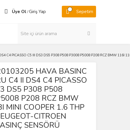
Üye Ol
Giriş Yap
Sepetim
/
S4 C4 PICASSO C5 III DS3 DS5 P308 P508 P3008 P5008 P208 RCZ BMW 116I 
0103205 HAVA BASINC
 C4 II DS4 C4 PICASSO
DS3 DS5 P308 P508
P5008 P208 RCZ BMW
8I MINI COOPER 1.6 THP
PEUGEOT-CITROEN
BASINÇ SENSÖRÜ