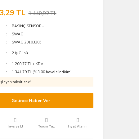
3,29 TL
1.440,92 TL
BASINÇ SENSÖRÜ
SWAG
SWAG 20103205
2 İş Günü
1.200,77 TL + KDV
1.341,79 TL (%3,00 havale indirimi)
layan taksitlerle!
Gelince Haber Ver
Tavsiye Et
Yorum Yaz
Fiyat Alarmı