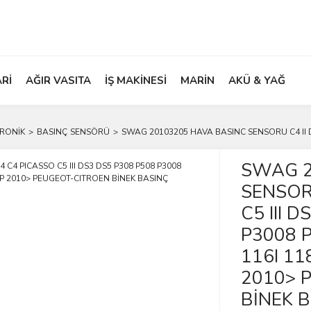
ARİ
AĞIR VASITA
İŞ MAKİNESİ
MARİN
AKÜ & YAĞ
TRONİK
BASINÇ SENSÖRÜ
SWAG 20103205 HAVA BASINC SENSORU C4 II D
SWAG 2
SENSORU
C5 III 
P3008 
116I 11
2010> 
BİNEK 