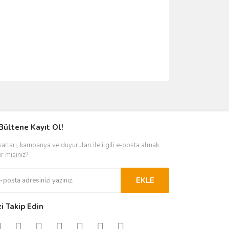
ımıza iletebilirsiniz.
Bültene Kayıt Ol!
satları, kampanya ve duyuruları ile ilgili e-posta almak
er misiniz?
EKLE
zi Takip Edin