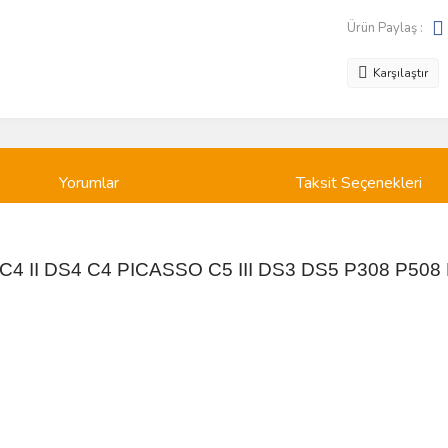
Ürün Paylaş :
Karşılaştır
Yorumlar
Taksit Seçenekleri
C4 II DS4 C4 PICASSO C5 III DS3 DS5 P308 P50