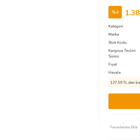
1.38
%4
Kategori
Marka
Stok Kodu
Kargoya Teslim
Süresi
Fiyat
Havale
137,59 TL den baş