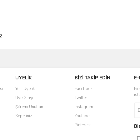
2
ve diğer konularda yetersiz gördüğünüz noktaları öneri formunu kullanarak taraf
Bu ürüne ilk yorumu siz yapın!
ÜYELİK
BİZİ TAKİP EDİN
E-
r.
Yorum Yaz
si
Yeni Üyelik
Facebook
Fır
ist
Üye Girişi
Twitter
Şifremi Unuttum
Instagram
Sepetiniz
Youtube
Pinterest
Bi