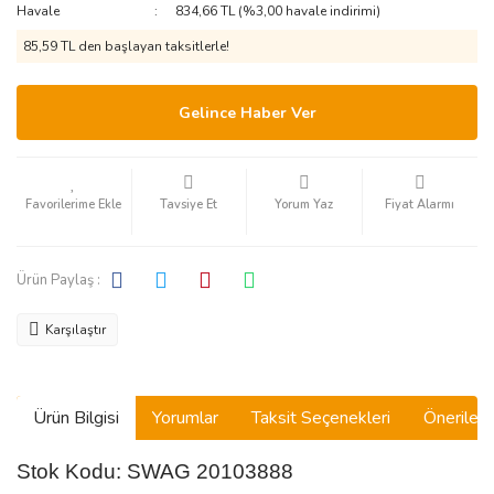
Havale
834,66 TL (%3,00 havale indirimi)
85,59 TL den başlayan taksitlerle!
Gelince Haber Ver
Tavsiye Et
Yorum Yaz
Fiyat Alarmı
Ürün Paylaş :
Karşılaştır
Ürün Bilgisi
Yorumlar
Taksit Seçenekleri
Önerilerin
Stok Kodu: SWAG 20103888