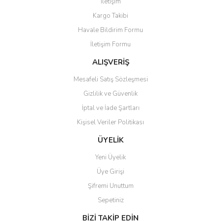
İletişim
Ürün resmi kalitesiz, bozuk veya görüntülenemiyor.
Kargo Takibi
Ürün açıklamasında eksik bilgiler bulunuyor.
Havale Bildirim Formu
Ürün bilgilerinde hatalar bulunuyor.
İletişim Formu
Ürün fiyatı diğer sitelerden daha pahalı.
Bu ürüne benzer farklı alternatifler olmalı.
ALIŞVERİŞ
Mesafeli Satış Sözleşmesi
Gizlilik ve Güvenlik
İptal ve İade Şartları
Kişisel Veriler Politikası
Gönder
ÜYELİK
Yeni Üyelik
Üye Girişi
Şifremi Unuttum
Sepetiniz
BİZİ TAKİP EDİN