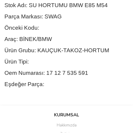
Stok Adı: SU HORTUMU BMW E85 M54
Parça Markası: SWAG
Önceki Kodu:
Araç: BİNEK/BMW
Ürün Grubu: KAUÇUK-TAKOZ-HORTUM
Ürün Tipi:
Oem Numarası: 17 12 7 535 591
Eşdeğer Parça:
Bu ürünün fiyat bilgisi, resim, ürün açıklamalarında ve diğer
konularda yetersiz gördüğünüz noktaları öneri formunu kullanarak
Bu ürüne ilk yorumu siz yapın!
KURUMSAL
tarafımıza iletebilirsiniz.
Görüş ve önerileriniz için teşekkür ederiz.
Hakkımızda
Yorum Yaz