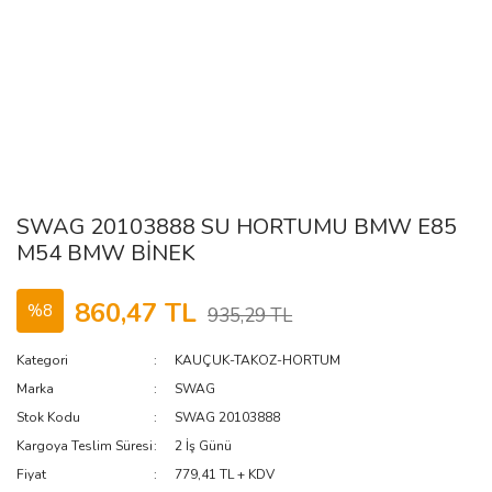
SWAG 20103888 SU HORTUMU BMW E85
M54 BMW BİNEK
860,47 TL
%8
935,29 TL
Kategori
KAUÇUK-TAKOZ-HORTUM
Marka
SWAG
Stok Kodu
SWAG 20103888
Kargoya Teslim Süresi
2 İş Günü
Fiyat
779,41 TL + KDV