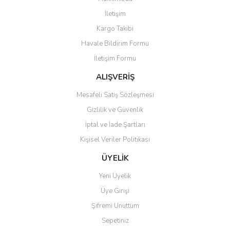
Yorum Yaz
İletişim
Ürün resmi kalitesiz, bozuk veya görüntülenemiyor.
Kargo Takibi
Ürün açıklamasında eksik bilgiler bulunuyor.
Havale Bildirim Formu
Ürün bilgilerinde hatalar bulunuyor.
İletişim Formu
Ürün fiyatı diğer sitelerden daha pahalı.
Bu ürüne benzer farklı alternatifler olmalı.
ALIŞVERİŞ
Mesafeli Satış Sözleşmesi
Gizlilik ve Güvenlik
İptal ve İade Şartları
Kişisel Veriler Politikası
Gönder
ÜYELİK
Yeni Üyelik
Üye Girişi
Şifremi Unuttum
Sepetiniz