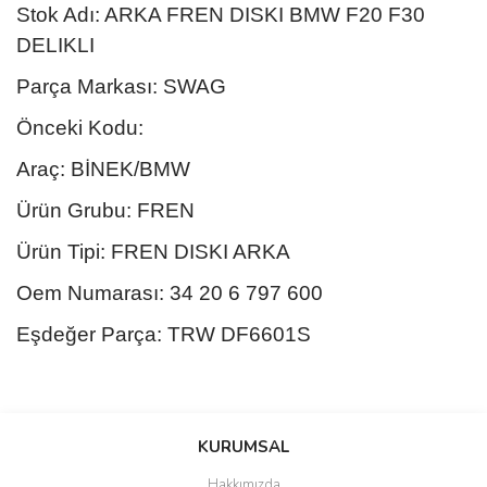
Stok Adı: ARKA FREN DISKI BMW F20 F30
DELIKLI
Parça Markası: SWAG
Önceki Kodu:
Araç: BİNEK/BMW
Ürün Grubu: FREN
Ürün Tipi: FREN DISKI ARKA
Oem Numarası: 34 20 6 797 600
Eşdeğer Parça: TRW DF6601S
Bu ürünün fiyat bilgisi, resim, ürün açıklamalarında ve diğer
konularda yetersiz gördüğünüz noktaları öneri formunu kullanarak
Bu ürüne ilk yorumu siz yapın!
KURUMSAL
tarafımıza iletebilirsiniz.
Görüş ve önerileriniz için teşekkür ederiz.
Hakkımızda