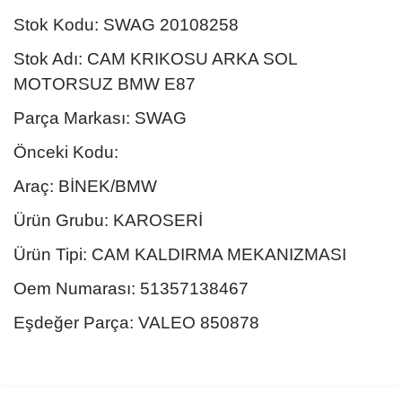
Stok Kodu: SWAG 20108258
Stok Adı: CAM KRIKOSU ARKA SOL
MOTORSUZ BMW E87
Parça Markası: SWAG
Önceki Kodu:
Araç: BİNEK/BMW
Ürün Grubu: KAROSERİ
Ürün Tipi: CAM KALDIRMA MEKANIZMASI
Oem Numarası: 51357138467
Eşdeğer Parça: VALEO 850878
Bu ürünün fiyat bilgisi, resim, ürün açıklamalarında ve diğer
konularda yetersiz gördüğünüz noktaları öneri formunu kullanarak