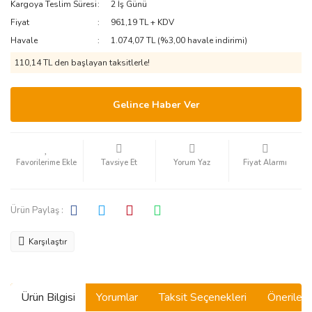
Kargoya Teslim Süresi
2 İş Günü
Fiyat
961,19 TL + KDV
Havale
1.074,07 TL (%3,00 havale indirimi)
110,14 TL den başlayan taksitlerle!
Gelince Haber Ver
Tavsiye Et
Yorum Yaz
Fiyat Alarmı
Ürün Paylaş :
Karşılaştır
Ürün Bilgisi
Yorumlar
Taksit Seçenekleri
Önerilerin