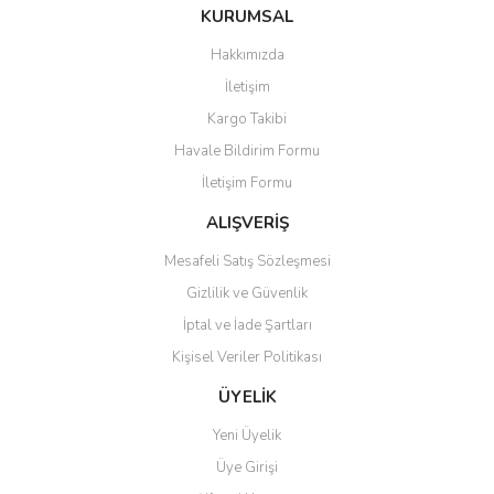
Bu ürüne ilk yorumu siz yapın!
KURUMSAL
tarafımıza iletebilirsiniz.
Görüş ve önerileriniz için teşekkür ederiz.
Hakkımızda
Yorum Yaz
İletişim
Ürün resmi kalitesiz, bozuk veya görüntülenemiyor.
Kargo Takibi
Ürün açıklamasında eksik bilgiler bulunuyor.
Havale Bildirim Formu
Ürün bilgilerinde hatalar bulunuyor.
İletişim Formu
Ürün fiyatı diğer sitelerden daha pahalı.
Bu ürüne benzer farklı alternatifler olmalı.
ALIŞVERİŞ
Mesafeli Satış Sözleşmesi
Gizlilik ve Güvenlik
İptal ve İade Şartları
Kişisel Veriler Politikası
Gönder
ÜYELİK
Yeni Üyelik
Üye Girişi