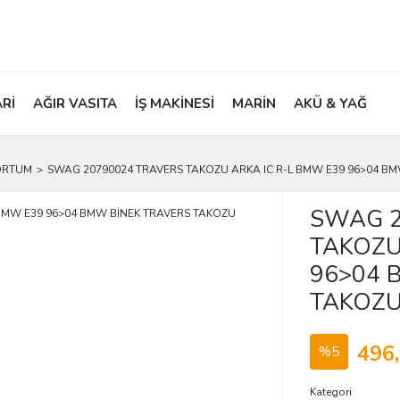
ARİ
AĞIR VASITA
İŞ MAKİNESİ
MARİN
AKÜ & YAĞ
ORTUM
SWAG 20790024 TRAVERS TAKOZU ARKA IC R-L BMW E39 96>04 B
SWAG 2
TAKOZU
96>04 
TAKOZ
496
%5
Kategori