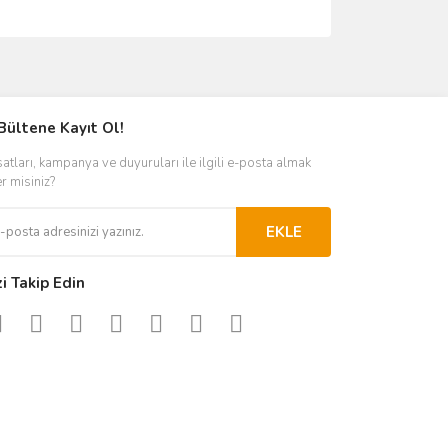
ımıza iletebilirsiniz.
Bültene Kayıt Ol!
satları, kampanya ve duyuruları ile ilgili e-posta almak
er misiniz?
EKLE
zi Takip Edin