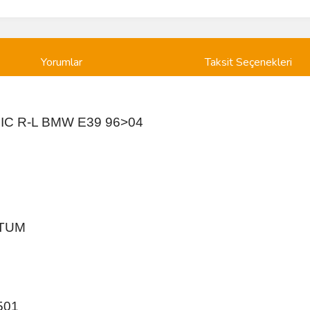
Yorumlar
Taksit Seçenekleri
IC R-L BMW E39 96>04
RTUM
501