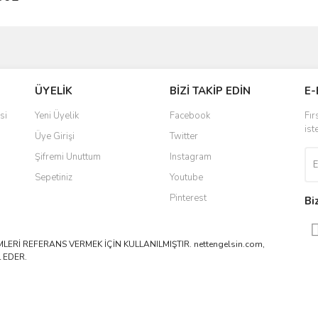
ve diğer konularda yetersiz gördüğünüz noktaları öneri formunu kullanarak taraf
Bu ürüne ilk yorumu siz yapın!
ÜYELİK
BİZİ TAKİP EDİN
E-
r.
Yorum Yaz
si
Yeni Üyelik
Facebook
Fır
ist
Üye Girişi
Twitter
Şifremi Unuttum
Instagram
Sepetiniz
Youtube
Pinterest
Bi
ERİ REFERANS VERMEK İÇİN KULLANILMIŞTIR. nettengelsin.com,
 EDER.
Gönder