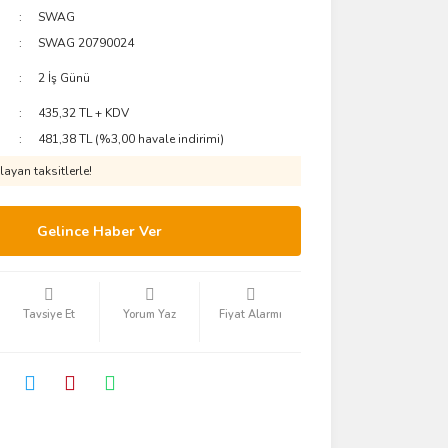
SWAG
SWAG 20790024
2 İş Günü
435,32 TL + KDV
481,38 TL (%3,00 havale indirimi)
ayan taksitlerle!
Gelince Haber Ver
Tavsiye Et
Yorum Yaz
Fiyat Alarmı