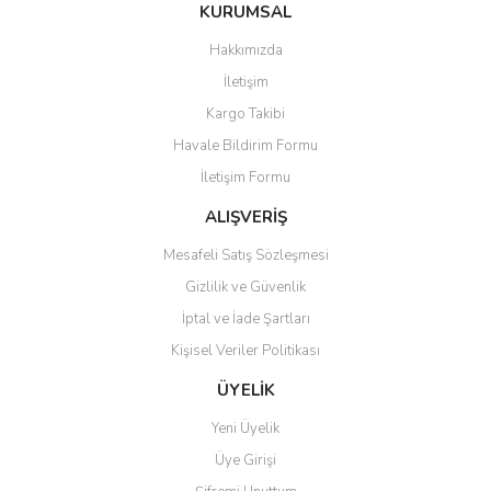
Bu ürüne ilk yorumu siz yapın!
KURUMSAL
tarafımıza iletebilirsiniz.
Görüş ve önerileriniz için teşekkür ederiz.
Hakkımızda
Yorum Yaz
İletişim
Ürün resmi kalitesiz, bozuk veya görüntülenemiyor.
Kargo Takibi
Ürün açıklamasında eksik bilgiler bulunuyor.
Havale Bildirim Formu
Ürün bilgilerinde hatalar bulunuyor.
İletişim Formu
Ürün fiyatı diğer sitelerden daha pahalı.
Bu ürüne benzer farklı alternatifler olmalı.
ALIŞVERİŞ
Mesafeli Satış Sözleşmesi
Gizlilik ve Güvenlik
İptal ve İade Şartları
Kişisel Veriler Politikası
Gönder
ÜYELİK
Yeni Üyelik
Üye Girişi