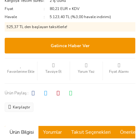
Kargoya Teslim Süresi
2 İş Günü
Fiyat
80,21 EUR + KDV
Havale
5.123,40 TL (%3,00 havale indirimi)
525,37 TL den başlayan taksitlerle!
Gelince Haber Ver
Tavsiye Et
Yorum Yaz
Fiyat Alarmı
Ürün Paylaş :
Karşılaştır
Ürün Bilgisi
Yorumlar
Taksit Seçenekleri
Önerilerin