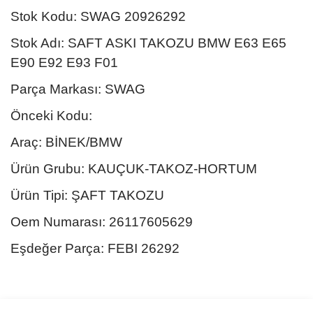
Stok Kodu: SWAG 20926292
Stok Adı: SAFT ASKI TAKOZU BMW E63 E65
E90 E92 E93 F01
Parça Markası: SWAG
Önceki Kodu:
Araç: BİNEK/BMW
Ürün Grubu: KAUÇUK-TAKOZ-HORTUM
Ürün Tipi: ŞAFT TAKOZU
Oem Numarası: 26117605629
Eşdeğer Parça: FEBI 26292
Bu ürünün fiyat bilgisi, resim, ürün açıklamalarında ve diğer
konularda yetersiz gördüğünüz noktaları öneri formunu kullanarak