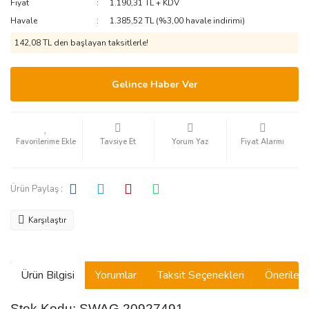
Fiyat
1.190,31 TL + KDV
Havale
1.385,52 TL (%3,00 havale indirimi)
142,08 TL den başlayan taksitlerle!
Gelince Haber Ver
Tavsiye Et
Yorum Yaz
Fiyat Alarmı
Ürün Paylaş :
Karşılaştır
Ürün Bilgisi
Yorumlar
Taksit Seçenekleri
Önerilerin
Stok Kodu: SWAG 20927491