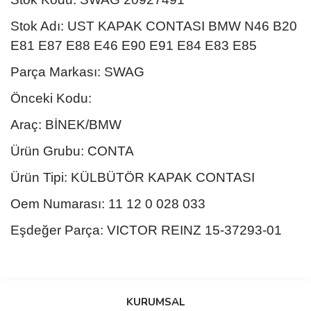
Stok Adı: UST KAPAK CONTASI BMW N46 B20
E81 E87 E88 E46 E90 E91 E84 E83 E85
Parça Markası: SWAG
Önceki Kodu:
Araç: BİNEK/BMW
Ürün Grubu: CONTA
Ürün Tipi: KÜLBÜTÖR KAPAK CONTASI
Oem Numarası: 11 12 0 028 033
Eşdeğer Parça: VICTOR REINZ 15-37293-01
Bu ürünün fiyat bilgisi, resim, ürün açıklamalarında ve diğer
konularda yetersiz gördüğünüz noktaları öneri formunu kullanarak
Bu ürüne ilk yorumu siz yapın!
KURUMSAL
tarafımıza iletebilirsiniz.