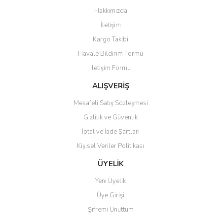
Görüş ve önerileriniz için teşekkür ederiz.
Hakkımızda
Yorum Yaz
İletişim
Ürün resmi kalitesiz, bozuk veya görüntülenemiyor.
Kargo Takibi
Ürün açıklamasında eksik bilgiler bulunuyor.
Havale Bildirim Formu
Ürün bilgilerinde hatalar bulunuyor.
İletişim Formu
Ürün fiyatı diğer sitelerden daha pahalı.
Bu ürüne benzer farklı alternatifler olmalı.
ALIŞVERİŞ
Mesafeli Satış Sözleşmesi
Gizlilik ve Güvenlik
İptal ve İade Şartları
Kişisel Veriler Politikası
Gönder
ÜYELİK
Yeni Üyelik
Üye Girişi
Şifremi Unuttum