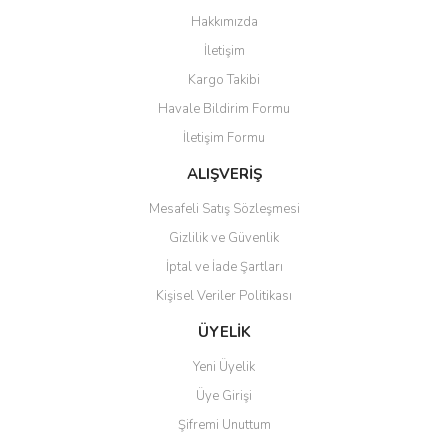
Görüş ve önerileriniz için teşekkür ederiz.
Hakkımızda
Yorum Yaz
İletişim
Ürün resmi kalitesiz, bozuk veya görüntülenemiyor.
Kargo Takibi
Ürün açıklamasında eksik bilgiler bulunuyor.
Havale Bildirim Formu
Ürün bilgilerinde hatalar bulunuyor.
İletişim Formu
Ürün fiyatı diğer sitelerden daha pahalı.
Bu ürüne benzer farklı alternatifler olmalı.
ALIŞVERİŞ
Mesafeli Satış Sözleşmesi
Gizlilik ve Güvenlik
İptal ve İade Şartları
Kişisel Veriler Politikası
Gönder
ÜYELİK
Yeni Üyelik
Üye Girişi
Şifremi Unuttum