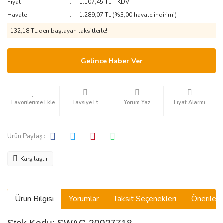
Fiyat
1.107,45 TL + KDV
Havale
1.289,07 TL (%3,00 havale indirimi)
132,18 TL den başlayan taksitlerle!
Gelince Haber Ver
Tavsiye Et
Yorum Yaz
Fiyat Alarmı
Ürün Paylaş :
Karşılaştır
Ürün Bilgisi
Yorumlar
Taksit Seçenekleri
Önerilerin
Stok Kodu: SWAG 20927718