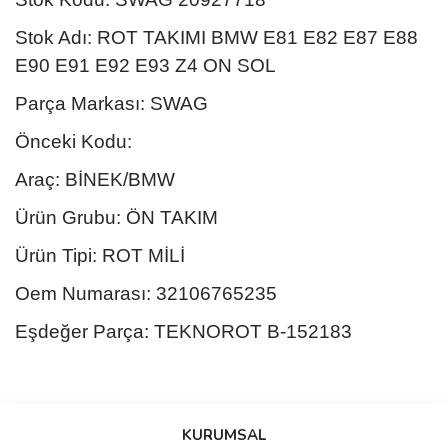
Stok Adı: ROT TAKIMI BMW E81 E82 E87 E88
E90 E91 E92 E93 Z4 ON SOL
Parça Markası: SWAG
Önceki Kodu:
Araç: BİNEK/BMW
Ürün Grubu: ÖN TAKIM
Ürün Tipi: ROT MİLİ
Oem Numarası: 32106765235
Eşdeğer Parça: TEKNOROT B-152183
Bu ürünün fiyat bilgisi, resim, ürün açıklamalarında ve diğer
konularda yetersiz gördüğünüz noktaları öneri formunu kullanarak
Bu ürüne ilk yorumu siz yapın!
KURUMSAL
tarafımıza iletebilirsiniz.