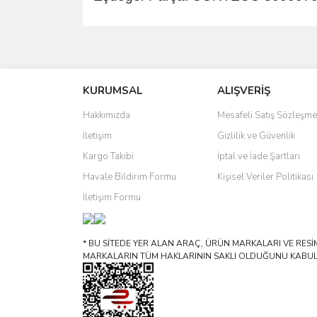
Bu ürünün fiyat bilgisi, resim, ürün açıklamalarında 
Görüş ve önerileriniz için teşekkür ederiz.
KURUMSAL
ALIŞVERİŞ
Ürün resmi kalitesiz, bozuk veya görüntülenemiyo
Ürün açıklamasında eksik bilgiler bulunuyor.
Hakkımızda
Mesafeli Satış Sözleşme
Ürün bilgilerinde hatalar bulunuyor.
İletişim
Gizlilik ve Güvenlik
Ürün fiyatı diğer sitelerden daha pahalı.
Kargo Takibi
İptal ve İade Şartları
Bu ürüne benzer farklı alternatifler olmalı.
Havale Bildirim Formu
Kişisel Veriler Politikası
İletişim Formu
* BU SİTEDE YER ALAN ARAÇ, ÜRÜN MARKALARI VE RESİML
MARKALARIN TÜM HAKLARININ SAKLI OLDUĞUNU KABUL