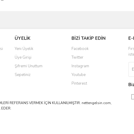
ve diğer konularda yetersiz gördüğünüz noktaları öneri formunu kullanarak taraf
Bu ürüne ilk yorumu siz yapın!
ÜYELİK
BİZİ TAKİP EDİN
E-
r.
Yorum Yaz
si
Yeni Üyelik
Facebook
Fır
ist
Üye Girişi
Twitter
Şifremi Unuttum
Instagram
Sepetiniz
Youtube
Pinterest
Bi
ERİ REFERANS VERMEK İÇİN KULLANILMIŞTIR. nettengelsin.com,
 EDER.
Gönder