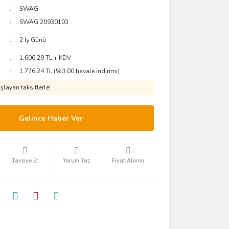
SWAG
SWAG 20930103
2 İş Günü
1.606,29 TL + KDV
1.776,24 TL (%3,00 havale indirimi)
layan taksitlerle!
Gelince Haber Ver
Tavsiye Et
Yorum Yaz
Fiyat Alarmı