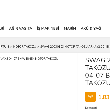
ARİ
AĞIR VASITA
İŞ MAKİNESİ
MARİN
AKÜ & YAĞ
ORTUM
MOTOR TAKOZU
SWAG 20930103 MOTOR TAKOZU ARKA (2.0D) B
SWAG 2
TAKOZU
04-07 
TAKOZ
1.83
%5
Kategori