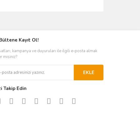
ımıza iletebilirsiniz.
Bültene Kayıt Ol!
satları, kampanya ve duyuruları ile ilgili e-posta almak
er misiniz?
EKLE
zi Takip Edin