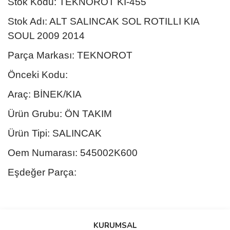
Stok Kodu: TEKNOROT KI-455
Stok Adı: ALT SALINCAK SOL ROTILLI KIA
SOUL 2009 2014
Parça Markası: TEKNOROT
Önceki Kodu:
Araç: BİNEK/KIA
Ürün Grubu: ÖN TAKIM
Ürün Tipi: SALINCAK
Oem Numarası: 545002K600
Eşdeğer Parça:
Bu ürünün fiyat bilgisi, resim, ürün açıklamalarında ve diğer
konularda yetersiz gördüğünüz noktaları öneri formunu kullanarak
Bu ürüne ilk yorumu siz yapın!
KURUMSAL
tarafımıza iletebilirsiniz.