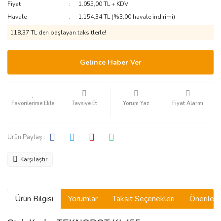
Fiyat
1.055,00 TL + KDV
Havale
1.154,34 TL (%3,00 havale indirimi)
118,37 TL den başlayan taksitlerle!
Gelince Haber Ver
Tavsiye Et
Yorum Yaz
Fiyat Alarmı
Ürün Paylaş :
Karşılaştır
Ürün Bilgisi
Yorumlar
Taksit Seçenekleri
Önerilerin