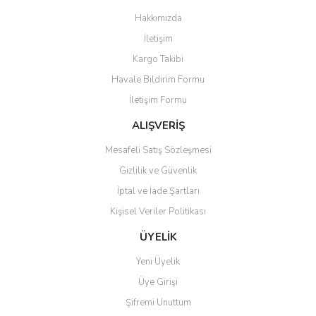
Görüş ve önerileriniz için teşekkür ederiz.
Hakkımızda
Yorum Yaz
İletişim
Ürün resmi kalitesiz, bozuk veya görüntülenemiyor.
Kargo Takibi
Ürün açıklamasında eksik bilgiler bulunuyor.
Havale Bildirim Formu
Ürün bilgilerinde hatalar bulunuyor.
İletişim Formu
Ürün fiyatı diğer sitelerden daha pahalı.
Bu ürüne benzer farklı alternatifler olmalı.
ALIŞVERİŞ
Mesafeli Satış Sözleşmesi
Gizlilik ve Güvenlik
İptal ve İade Şartları
Kişisel Veriler Politikası
Gönder
ÜYELİK
Yeni Üyelik
Üye Girişi
Şifremi Unuttum