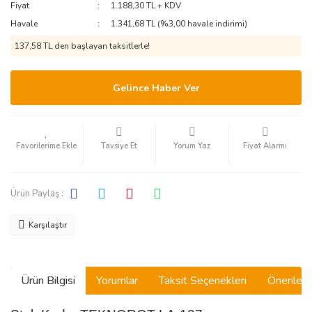
Fiyat
1.188,30 TL + KDV
Havale
1.341,68 TL (%3,00 havale indirimi)
137,58 TL den başlayan taksitlerle!
Gelince Haber Ver
Tavsiye Et
Yorum Yaz
Fiyat Alarmı
Ürün Paylaş :
Karşılaştır
Ürün Bilgisi
Yorumlar
Taksit Seçenekleri
Önerilerin