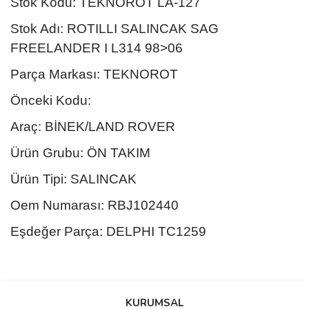
Stok Kodu: TEKNOROT LA-127
Stok Adı: ROTILLI SALINCAK SAG
FREELANDER I L314 98>06
Parça Markası: TEKNOROT
Önceki Kodu:
Araç: BİNEK/LAND ROVER
Ürün Grubu: ÖN TAKIM
Ürün Tipi: SALINCAK
Oem Numarası: RBJ102440
Eşdeğer Parça: DELPHI TC1259
Bu ürünün fiyat bilgisi, resim, ürün açıklamalarında ve diğer
konularda yetersiz gördüğünüz noktaları öneri formunu kullanarak
Bu ürüne ilk yorumu siz yapın!
KURUMSAL
tarafımıza iletebilirsiniz.