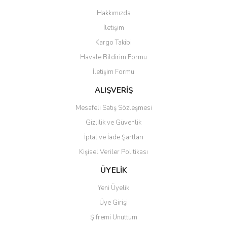
Görüş ve önerileriniz için teşekkür ederiz.
Hakkımızda
Yorum Yaz
İletişim
Ürün resmi kalitesiz, bozuk veya görüntülenemiyor.
Kargo Takibi
Ürün açıklamasında eksik bilgiler bulunuyor.
Havale Bildirim Formu
Ürün bilgilerinde hatalar bulunuyor.
İletişim Formu
Ürün fiyatı diğer sitelerden daha pahalı.
Bu ürüne benzer farklı alternatifler olmalı.
ALIŞVERİŞ
Mesafeli Satış Sözleşmesi
Gizlilik ve Güvenlik
İptal ve İade Şartları
Kişisel Veriler Politikası
Gönder
ÜYELİK
Yeni Üyelik
Üye Girişi
Şifremi Unuttum