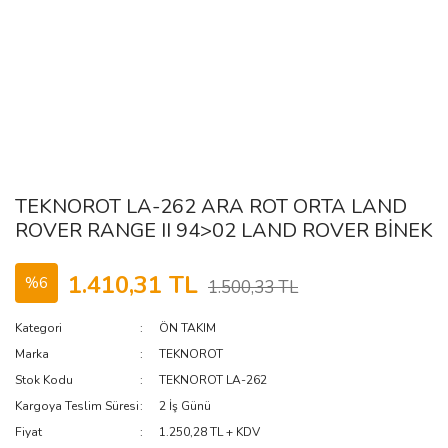
TEKNOROT LA-262 ARA ROT ORTA LAND
ROVER RANGE II 94>02 LAND ROVER BİNEK
1.410,31 TL
%6
1.500,33 TL
Kategori
ÖN TAKIM
Marka
TEKNOROT
Stok Kodu
TEKNOROT LA-262
Kargoya Teslim Süresi
2 İş Günü
Fiyat
1.250,28 TL + KDV