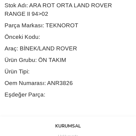
Stok Adı: ARA ROT ORTA LAND ROVER
RANGE II 94>02
Parça Markası: TEKNOROT
Önceki Kodu:
Araç: BİNEK/LAND ROVER
Ürün Grubu: ÖN TAKIM
Ürün Tipi:
Oem Numarası: ANR3826
Eşdeğer Parça:
Bu ürünün fiyat bilgisi, resim, ürün açıklamalarında ve diğer
konularda yetersiz gördüğünüz noktaları öneri formunu kullanarak
Bu ürüne ilk yorumu siz yapın!
KURUMSAL
tarafımıza iletebilirsiniz.
Görüş ve önerileriniz için teşekkür ederiz.