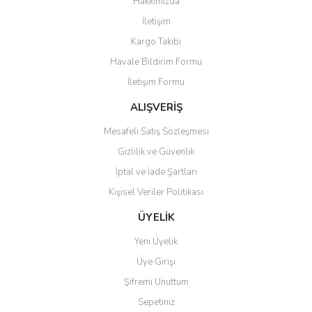
Hakkımızda
Yorum Yaz
İletişim
Ürün resmi kalitesiz, bozuk veya görüntülenemiyor.
Kargo Takibi
Ürün açıklamasında eksik bilgiler bulunuyor.
Havale Bildirim Formu
Ürün bilgilerinde hatalar bulunuyor.
İletişim Formu
Ürün fiyatı diğer sitelerden daha pahalı.
Bu ürüne benzer farklı alternatifler olmalı.
ALIŞVERİŞ
Mesafeli Satış Sözleşmesi
Gizlilik ve Güvenlik
İptal ve İade Şartları
Kişisel Veriler Politikası
Gönder
ÜYELİK
Yeni Üyelik
Üye Girişi
Şifremi Unuttum
Sepetiniz