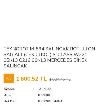
TEKNOROT M-894 SALINCAK ROTILLI ON
SAG ALT (CEKICI KOL) S-CLASS W221
05>13 C216 06>13 MERCEDES BİNEK
SALINCAK
1.600,52 TL
%5
1.684,76 TL
Kategori
SALINCAK
Marka
TEKNOROT
Stok Kodu
TEKNOROT M-894