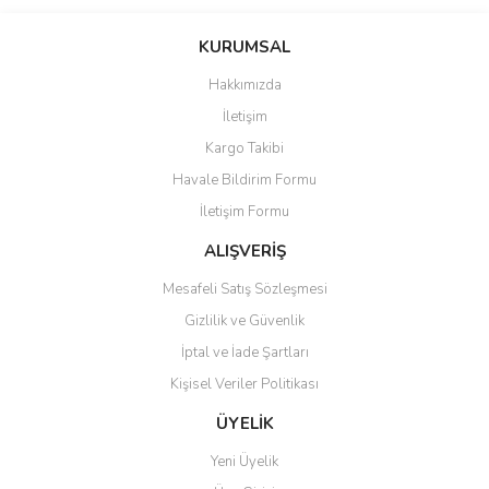
Bu ürünün fiyat bilgisi, resim, ürün açıklamalarında ve diğer
konularda yetersiz gördüğünüz noktaları öneri formunu kullanarak
Bu ürüne ilk yorumu siz yapın!
KURUMSAL
tarafımıza iletebilirsiniz.
Görüş ve önerileriniz için teşekkür ederiz.
Hakkımızda
Yorum Yaz
İletişim
Ürün resmi kalitesiz, bozuk veya görüntülenemiyor.
Kargo Takibi
Ürün açıklamasında eksik bilgiler bulunuyor.
Havale Bildirim Formu
Ürün bilgilerinde hatalar bulunuyor.
İletişim Formu
Ürün fiyatı diğer sitelerden daha pahalı.
Bu ürüne benzer farklı alternatifler olmalı.
ALIŞVERİŞ
Mesafeli Satış Sözleşmesi
Gizlilik ve Güvenlik
İptal ve İade Şartları
Kişisel Veriler Politikası
Gönder
ÜYELİK
Yeni Üyelik