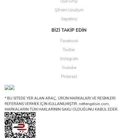
Üye Girişi
Şifremi Unuttum
Sepetiniz
BİZİ TAKİP EDİN
Facebook
Twitter
Instagram
Youtube
Pinterest
* BU SİTEDE YER ALAN ARAÇ, ÜRÜN MARKALARI VE RESİMLERİ
REFERANS VERMEK İÇİN KULLANILMIŞTIR. nettengelsin.com,
MARKALARIN TÜM HAKLARININ SAKLI OLDUĞUNU KABUL EDER.